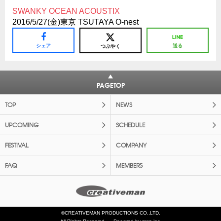
SWANKY OCEAN ACOUSTIX
2016/5/27(金)東京 TSUTAYA O-nest
シェア
送る
つぶやく
PAGETOP
TOP
NEWS
UPCOMING
SCHEDULE
FESTIVAL
COMPANY
FAQ
MEMBERS
©CREATIVEMAN PRODUCTIONS CO.,LTD.