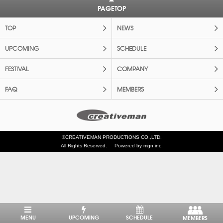
PAGETOP
TOP
NEWS
UPCOMING
SCHEDULE
FESTIVAL
COMPANY
FAQ
MEMBERS
©CREATIVEMAN PRODUCTIONS CO.,LTD.
All Rights Reserved.
Powered by mgn inc.
MENU
UPCOMING
SCHEDULE
MEMBERS