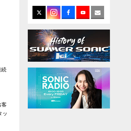
連続
お客
タッ