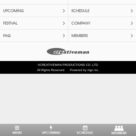
UPCOMING
SCHEDULE
FESTIVAL
COMPANY
FAQ
MEMBERS
©CREATIVEMAN PRODUCTIONS CO.,LTD.
All Rights Reserved.
Powered by mgn inc.
MENU
UPCOMING
SCHEDULE
MEMBERS