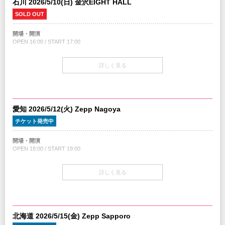
石川 2026/5/10(日) 金沢EIGHT HALL
ます。
※当日の公演チケットをお持ちでない場合、VIPアップグレードチケットの特典
VIPアップグレードチケット
は受けられませんのでご注意ください。
￥11,000(税込)
SOLD OUT
※特典のメンバーとの写真撮影は各公演共に開場前の時間を予定しています。
プレイガイド
＜VIPアップグレード特典内容＞
チケットぴあ
開場・開演
5月3日(日)東京追加公演集合時間 15:00予定
・メンバーとの写真撮影
イープラス
OPEN 16:00 / START 17:00
・VIP限定特製グッズ
ローソンチケット
※集合時間にいらっしゃらない場合は撮影会にはご参加いただけませんので予め
（メンバー直筆サインカード、スペシャルVIPパス、ボールペン、クリアファイ
※WEB販売のみ
ご了承ください。
チケット
ル、
詳しく見る
Purchasing Tickets from Overseas
※写真撮影はお客様のカメラで１カットのみの撮影となります。
一般スタンディング￥8,500（税込/All Standing / 1Drink別）
A4エンベロープレザータッチケース、ショッパーズバッグ）
TICKETS ON SALE：MAR 28 sat
39チケット（20歳未満対象）￥3,900（税込/All Standing / 1Drink別）
https://w.pia.jp/a/loudness26eng45th/
■VIPアップグレードチケットを購入希望のお客様へのご案内とご注意
VIPアップグレードチケット発売日
※「39チケット」について
※VIPアップグレードチケットはファンクラブとクリエイティブマン会員の先行
4月18日（土）〜
対象公演当日に20歳未満であることが要条件。当日受付時に写真入りの身分証明
受付、
VIPアップグレードチケット
※先行予約で売り切れの場合は一般発売が無い場合がございます。
愛知 2026/5/12(火) Zepp Nagoya
書の携帯必要（コピー・画像不可）
およびチケットぴあでの一般発売のみを予定しています。
￥11,000(税込)
御本人の年齢確認ができない場合は、後方スタンディング一般チケットの差額を
※参加ご希望と同日の公演チケットが別途必要となります。VIPアップグレード
チケット発売中
プレイガイド
お支払いいただきます。
チケットのみでは公演は御覧いただけません。
＜VIPアップグレード特典内容＞
チケットぴあ
通常価格のチケットを購入いただいても差額の返金はいたしません。
※当日の公演チケットをお持ちでない場合、VIPアップグレードチケットの特典
・メンバーとの写真撮影
イープラス
開場・開演
※未就学児(6歳未満)のご入場をお断りさせていただきます。
は受けられませんのでご注意ください。
・VIP限定特製グッズ
ローソンチケット
OPEN 18:00 / START 19:00
※車椅子にてご来場のお客様は、チケットご購入後、公演に関するお問い合わせ
※特典のメンバーとの写真撮影は各公演共に開場前の時間を予定しています。
（メンバー直筆サインカード、スペシャルVIPパス、ボールペン、クリアファイ
※WEB販売のみ
までご連絡ください。早めの申請にご協力をお願いいたします。
ル、
5月6日(水・休)福岡公演集合時間 15:00予定
チケット
A4エンベロープレザータッチケース、ショッパーズバッグ）
Purchasing Tickets from Overseas
詳しく見る
ファンクラブ限定最前列指定席￥20,000（税込/全席指定/1Drink別）
プレイガイド
TICKETS ON SALE：MAR 28 sat
※集合時間にいらっしゃらない場合は撮影会にはご参加いただけませんので予め
1F指定席￥11,000（税込/全席指定/1Drink別）
■VIPアップグレードチケットを購入希望のお客様へのご案内とご注意
チケットぴあ
https://w.pia.jp/a/loudness26eng45th/
ご了承ください。
2F着席指定席￥15,000（税込/全席指定/1Drink別）
※VIPアップグレードチケットはファンクラブとクリエイティブマン会員の先行
イープラス
※写真撮影はお客様のカメラで１カットのみの撮影となります。
受付、
ローソンチケット
チケット発売日
※2F着席指定席は常時着席でのご観覧となります。
およびチケットぴあでの一般発売のみを予定しています。
※WEB販売のみ
4/11(土)10:00am～
北海道 2026/5/15(金) Zepp Sapporo
※参加ご希望と同日の公演チケットが別途必要となります。VIPアップグレード
VIPアップグレードチケット発売日
Purchasing Tickets from Overseas