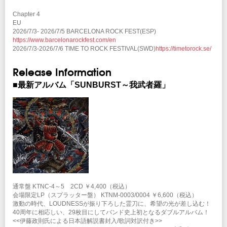
ニバーサルよりリリース、国内ツアーはもとより、海外の様々なフェスから
声がかかるようになる。毎年夏にヨーロッパのメタルフェスを渡り歩く成果
Chapter 4
も年々実りだし、ふたたびワールドワイドの契約も手に入れ、2018年1月、
EU
4年ぶりのニュー・アルバム『RISE TO GLORY -8118-』をリリースする
2026/7/3- 2026/7/5 BARCELONA ROCK FEST(ESP)
が、ツアー直前にドラマーの鈴木が脳梗塞で倒れ、急遽サポートドラマーを
https://www.barcelonarockfest.com/en
迎え国内ツアーを敢行し、その後のEU TOUR、韓国でも大盛況ののち、9
2026/7/3-2026/7/6 TIME TO ROCK FESTIVAL(SWD)
https://timetorock.se/
月にはMETAL WEEKENDと称された四日間のイベント初日で、凱旋公演と
してそのパワーアップした姿を披露。最終日には、脳梗塞の治療を終えた鈴
Release Information
木もステージに登場！！後遺症と闘い、いつの日かまた完全復帰することを
力強く宣言し、年末のステージでは、さらに回復した力強いドラミングを見
■最新アルバム「SUNBURST～我武者羅」
せつけた。2019年はバンド自身初のオーストラリア・ツアーに始まり、そ
の後、名盤「HURRICANE EYES」「JEALOUSY」を冠にした日本ツア
ー、そしてアジア・ツアー、フィンランドのメタルフェス“TUSKA 2019”へ
の出演、11月にも再びアジアへ、そして39年目の初ライヴは恒例の年末EX
THEATERでの東京公演で幕を閉じ、2020年の幕明けは初メキシコ上陸とな
る“HELL AND HEAVEN FESTIVAL”で大歓迎を受けるも、その後の世界的な
コロナ稿の拡大により、予定されていたライヴは全て延期となが、緊急事態
宣言下の全国ツアーも行い、そして約4年ぶり通算29枚目となるバンド史上
初の2枚組アルバム「SUNBURST～我武者羅」をリリース！5月に行われた
Chapter1で鈴木“あんぱん”政行がフルステージのツアーに完全復帰！！
2022年夏は久々のEUメタルフェスティバルにも出演！2023年2024年と国
内ツアーにだけでなく数々のイベントにも出演、9月には久々のアジア・ツ
通常盤 KTNC-4～5 2CD ￥4,400（税込）
アーを大盛況に終え、2025年は名盤「THUNDER IN THE EAST」40周年の
会場限定LP（スプラッター盤） KTNM-0003/0004 ￥6,600（税込）
完全再現ライブツアーを全国ソールドアウトにし、マレーシアで行われた
激動の時代、LOUDNESSが振り下ろした霊刀に、希望の光が差し込む！
「ROCK IN THE JUNGLE 2.0」はヘッドライナーで、さらに12月にはイン
40周年に相応しい、29枚目にしてバンド史上初となるダブルアルバム！
ドネシアの「JOGJAROCKARTA 2025」にも出演、アジアでの活動も毎年
<<伊藤政則氏による日本語解説書封入/歌詞対訳付き>>