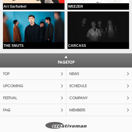
Art Garfunkel
WEEZER
THE SNUTS
CARCASS
PAGETOP
TOP
NEWS
UPCOMING
SCHEDULE
FESTIVAL
COMPANY
FAQ
MEMBERS