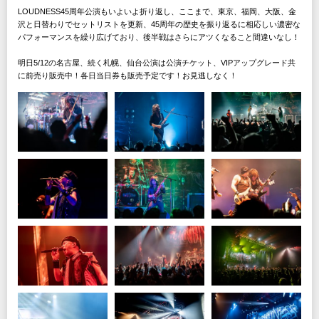
LOUDNESS45周年公演もいよいよ折り返し、ここまで、東京、福岡、大阪、金
沢と日替わりでセットリストを更新、45周年の歴史を振り返るに相応しい濃密な
パフォーマンスを繰り広げており、後半戦はさらにアツくなること間違いなし！
明日5/12の名古屋、続く札幌、仙台公演は公演チケット、VIPアップグレード共
に前売り販売中！各日当日券も販売予定です！お見逃しなく！