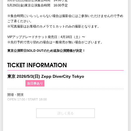
5月17日(日)仙台公演集合時間 14:00予定
5月29日(金)東京公演集合時間 16:00予定
※集合時間にいらっしゃらない場合は撮影会にはご参加いただけませんので予め
ご了承ください。
※写真撮影はお客様のカメラで１カットのみの撮影となります。
VIPアップグレードチケット発売日：4月18日（土）〜
※先行予約で売り切れの場合は一般発売が無い場合がございます。
東京公演即日SOLD OUTのため追加公演開催が決定！
TICKET INFORMATION
東京 2026/5/3(日) Zepp DiverCity Tokyo
追加公演
当日券あり
開場・開演
OPEN 17:00 / START 18:00
当日券
詳しく見る
・0:00〜チケットぴあ／イープラス／ローソンチケットにてWEB販売
チケットぴあ
イープラス
ローソンチケット