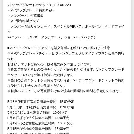
VIPアップグレードチケット￥11,000(税込)
＜VIPアップグレード特典内容＞
・メンバーとの写真撮影
・VIP限定特製グッズ
（メンバー直筆サインカード、スペシャルVIPパス、ボールペン、クリアファイ
ル、
A4エンベロープレザータッチケース、ショッパーズバッグ）
■VIPアップグレードチケットを購入希望のお客様へのご案内とご注意
※VIPアップグレードチケットはファンクラブとクリエイティブマン会員の先行
受付、
およびチケットぴあでの一般発売のみを予定しています。
※参加ご希望と同日の公演チケットが別途必要となります。VIPアップグレード
チケットのみでは公演は御覧いただけません。
※当日の公演チケットをお持ちでない場合、VIPアップグレードチケットの特典
は受けられませんのでご注意ください。
※特典のメンバーとの写真撮影は各公演共に開場前の時間を予定しています。
5月3日(日)東京追加公演集合時間 15:00予定
5月6日(水・休)福岡公演集合時間 15:00予定
5月8日(金)大阪公演集合時間 16:00予定
5月10日(日)金沢公演集合時間 14:00予定
5月12日(火)名古屋公演集合時間 16:00予定
5月15日(金)札幌公演集合時間 16:00予定