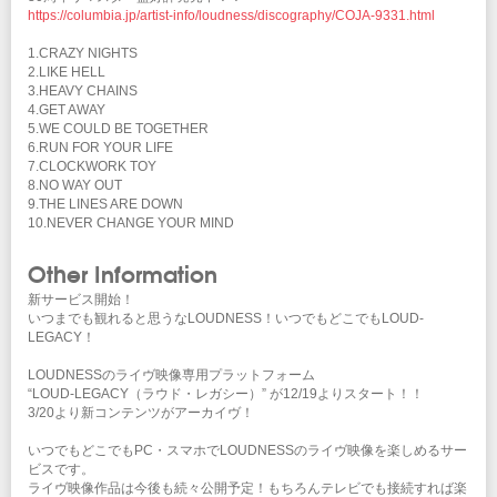
https://columbia.jp/artist-info/loudness/discography/COJA-9331.html
1.CRAZY NIGHTS
2.LIKE HELL
3.HEAVY CHAINS
4.GET AWAY
5.WE COULD BE TOGETHER
6.RUN FOR YOUR LIFE
7.CLOCKWORK TOY
8.NO WAY OUT
9.THE LINES ARE DOWN
10.NEVER CHANGE YOUR MIND
Other Information
新サービス開始！
いつまでも観れると思うなLOUDNESS！いつでもどこでもLOUD-
LEGACY！
LOUDNESSのライヴ映像専用プラットフォーム
“LOUD-LEGACY（ラウド・レガシー）” が12/19よりスタート！！
3/20より新コンテンツがアーカイヴ！
いつでもどこでもPC・スマホでLOUDNESSのライヴ映像を楽しめるサー
ビスです。
ライヴ映像作品は今後も続々公開予定！もちろんテレビでも接続すれば楽