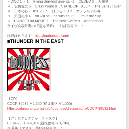
定番化してきており、４５周年イヤーはこれまで以上に国内外精力的に活動
＜DISC１＞１．Rising Sun-Instrumental-２．OEOEO３．大和魂
していく予定。
４．仮想現実５．Crazy World６．STAND OR FALL７．The Sanzu River
８．日本の心＜DISC2＞１．輝ける80’s２．エメラルドの海
３．天国の扉４．All will be Fine with You５．Fire in the Sky
Official Site
Twitter
Facebook
６．HUNGER for MORE７．The NAKIGARA８．wonderland
ライヴ会場限定のLP盤も通販にて好評発売中！！
Instagram
YouTube
詳細はＨＰまで
http://loudnessjp.com/
Official Fun Club / LOUD-HEADS
Web Shop
■THUNDER IN THE EAST
【CD】
COCP-39532 ￥1,650 (税抜価格 ￥1,500)
https://columbia.jp/artist-info/loudness/discography/COCP-39532.html
【アナログピクチャーディスク】
COJA-9331 ￥4,074 (税抜価格 ￥3,704)
30周年リマスター盤好評発売中！！