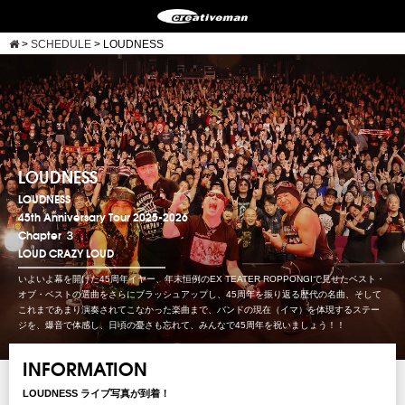
>
SCHEDULE
>
LOUDNESS
LOUDNESS
LOUDNESS
45th Anniversary Tour 2025-2026
Chapter ３
LOUD CRAZY LOUD
いよいよ幕を開けた45周年イヤー、年末恒例のEX TEATER ROPPONGIで見せたベスト・
オブ・ベストの選曲をさらにブラッシュアップし、45周年を振り返る歴代の名曲、そして
これまであまり演奏されてこなかった楽曲まで、バンドの現在（イマ）を体現するステー
ジを、爆音で体感し、日頃の憂さも忘れて、みんなで45周年を祝いましょう！！
INFORMATION
LOUDNESS ライブ写真が到着！