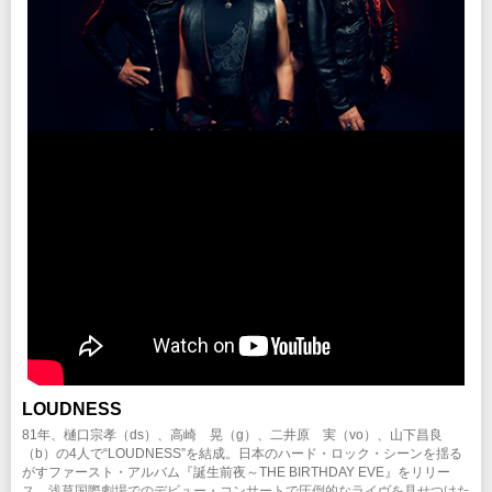
（メンバー直筆サインカード、スペシャルVIPパス、ボールペン、クリアファイ
ミュージック・ジャパン
/
日本コロムビア
B ZONE
/
ユニバーサル ミュージ
期間：4/13(月)15:00～4/15(水)18:00
INFO
5月17日(日)仙台公演集合時間 14:00予定
ル、
ック
/
徳間ジャパン・コミュニケーションズ
/
dwango
/
Fanicon
クリエイティブマン モバイル 会員先行
キョードー東海
：052-972-7466
A4エンベロープレザータッチケース、ショッパーズバッグ）
期間：4/13(月)15:00～4/15(水)18:00
※集合時間にいらっしゃらない場合は撮影会にはご参加いただけませんので予め
ご了承ください。
■VIPアップグレードチケットを購入希望のお客様へのご案内とご注意
企画・制作：KATANA MUSIC KK / クリエイティブマンプロダクション
※写真撮影はお客様のカメラで１カットのみの撮影となります。
チケット発売日
※VIPアップグレードチケットはファンクラブとクリエイティブマン会員の先行
協力：
ソニー・ミュージックソリューションズ
/
ワードレコーズ
/
ワーナー
3/21(土)10:00am～
受付、
ミュージック・ジャパン
/
日本コロムビア
B ZONE
/
ユニバーサル ミュージ
およびチケットぴあでの一般発売のみを予定しています。
VIPアップグレードチケット発売日
ック
/
徳間ジャパン・コミュニケーションズ
/
dwango
/
Fanicon
※参加ご希望と同日の公演チケットが別途必要となります。VIPアップグレード
4月18日（土）〜
注意事項
チケットのみでは公演は御覧いただけません。
※先行予約で売り切れの場合は一般発売が無い場合がございます。
※未就学児(6歳未満)のご入場をお断りさせていただきます。
※当日の公演チケットをお持ちでない場合、VIPアップグレードチケットの特典
※車椅子にてご来場のお客様は、チケットご購入後、公演に関するお問い合わせ
は受けられませんのでご注意ください。
までご連絡ください。早めの申請にご協力をお願いいたします。
VIPアップグレードチケット先行
※特典のメンバーとの写真撮影は各公演共に開場前の時間を予定しています。
クリエイティブマン 3A 会員先行
期間：4/13(月)15:00～4/15(水)18:00
INFO
5月29日(金)東京公演集合時間 16:00予定
クリエイティブマン モバイル 会員先行
ミュージックファン
：011-799-1000
期間：4/13(月)15:00～4/15(水)18:00
※集合時間にいらっしゃらない場合は撮影会にはご参加いただけませんので予め
ご了承ください。
企画・制作：KATANA MUSIC KK / クリエイティブマンプロダクション
※写真撮影はお客様のカメラで１カットのみの撮影となります。
チケット発売日
協力：
ソニー・ミュージックソリューションズ
/
ワードレコーズ
/
ワーナー
3/21(土)10:00am～
ミュージック・ジャパン
/
日本コロムビア
B ZONE
/
ユニバーサル ミュージ
VIPアップグレードチケット発売日
ック
/
徳間ジャパン・コミュニケーションズ
/
dwango
/
Fanicon
4月18日（土）〜
注意事項
※先行予約で売り切れの場合は一般発売が無い場合がございます。
※未就学児(6歳未満)のご入場をお断りさせていただきます。
LOUDNESS
※「39チケット」について
81年、樋口宗孝（ds）、高崎 晃（g）、二井原 実（vo）、山下昌良
対象公演当日に20歳未満であることが要条件。当日受付時に写真入りの身分証明
VIPアップグレードチケット先行
（b）の4人で“LOUDNESS”を結成。日本のハード・ロック・シーンを揺る
書の携帯必要（コピー・画像不可）
クリエイティブマン 3A 会員先行
がすファースト・アルバム『誕生前夜～THE BIRTHDAY EVE』をリリー
御本人の年齢確認ができない場合は、後方スタンディング一般チケットの差額を
期間：4/13(月)15:00～4/15(水)18:00
ス、浅草国際劇場でのデビュー・コンサートで圧倒的なライヴを見せつけた