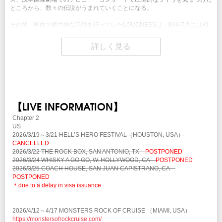
お支払いいただきます。
クリエイティブマン モバイル 会員先行
ところから、数々の伝説がうまれていくことになる。
通常価格のチケットを購入いただいても差額の返金はいたしません。
期間：4/13(月)15:00～4/15(水)18:00
※未就学児(6歳未満)のご入場をお断りさせていただきます。
※車椅子にてご来場のお客様は、チケットご購入後、公演に関するお問い合わせ
その後、国内で精力的な活動を行っていたLOUDNESSは、83年7月には初
チケット発売日
までご連絡ください。早めの申請にご協力をお願いいたします。
のアメリカ西海岸、そしてヨーロッパツアーを敢行し、そのライヴが、アメ
3/21(土)10:00am～
リカのアトランティック・レコード関係者の目にとまり、日本のバンドとし
詳しく見る
ては初となるワールドワイドの複数枚契約を結ぶこととなる。記念すべき世
INFO
界発売となったアルバム『THUNDER IN THE EAST』は、アメリカ「ビル
注意事項
キョードー東北
：022-217-7788
※未就学児(6歳未満)のご入場をお断りさせていただきます。
ボード誌」のチャートでは、日本人バンドとしては異例の74位を記録し、
※ハンディキャップエリアご利用希望の方は
こちら
より申請をお願いします。
チャート・インから連続19週に渡ってチャート・インし続けた。そして、
（チケットご購入後、早めの申請にご協力をお願いします。）
企画・制作：KATANA MUSIC KK / クリエイティブマンプロダクション
モトリー・クルーとの全米ツアーでは、日本のバンドとしては初のマジソ
協力：
ソニー・ミュージックソリューションズ
/
ワードレコーズ
/
ワーナー
ン・スクエア・ガーデンのステージに立つという快挙も成し遂げる。続くア
ミュージック・ジャパン
/
日本コロムビア
B ZONE
/
ユニバーサル ミュージ
ルバム『LIGHTNING STRIKES』はビルボード誌では前作を凌ぐ64位を記
【LIVE INFORMATION】
INFO
録し、その後も国内外で精力的な活動をつづけるが、88年12月、二井原が
ック
/
徳間ジャパン・コミュニケーションズ
/
dwango
/
Fanicon
クリエイティブマン：03-3499-6669 (月・水・金 12:00〜16:00)
脱退を表明。そこからは、アメリカ人ヴォーカリストをはじめ、数度に及ぶ
Chapter 2
メンバーチェンジを繰り返すが、2000年にオリジナル・ラインナップによ
US
企画・制作：KATANA MUSIC KK / クリエイティブマンプロダクション
る再結成を果たし、アルバム『SPIRITUAL CANOE～輪廻転生』をリリー
2026/3/19～3/21 HELL’S HERO FESTIVAL（HOUSTON, USA）
協力：
ソニー・ミュージックソリューションズ
/
ワードレコーズ
/
ワーナー
ス。全国ツアーも行ない、帰ってきたラウドネスにファンは大狂乱。ブラン
CANCELLED
ミュージック・ジャパン
/
日本コロムビア
B ZONE
/
ユニバーサル ミュージ
クを埋めるがごとく怒涛のリリースラッシュと、精力的なライヴ活動をつづ
2026/3/22 THE ROCK BOX, SAN ANTONIO, TX
POSTPONED
ック
/
徳間ジャパン・コミュニケーションズ
/
dwango
/
Fanicon
けるが、ALBUM『METAL MAD』をリリース後、樋口宗孝が肝細胞癌治療
2026/3/24 WHISKY A GO GO, W. HOLLYWOOD, CA
POSTPONED
のため休養。その後半年間にわたり、過酷な闘病生活を送っていたが、同年
2026/3/25 COACH HOUSE, SAN JUAN CAPISTRANO, CA
11月30日午前10時44分、肝細胞癌のため49歳という若さでこの世を去る。
POSTPONED
＊due to a delay in visa issuance
その後、後任ドラマーに鈴木“あんぱん”政行を迎え入れ、バンドは休む間も
なく活動を続行。2013年には、より磐石な体制で音楽活動に専念するた
め、自らのマネージメント＆レーベルとなるカタナミュージックを立ち上
2026/4/12～4/17 MONSTERS ROCK OF CRUISE （MIAMI, USA）
げ、2014年にはアルバム『THE SUN WILL RISE AGAIN～撃魂霊刀』をユ
https://monstersofrockcruise.com/