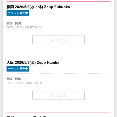
福岡 2026/5/6(水・休) Zepp Fukuoka
・17:00〜会場当日券売り場にて販売
1F指定席¥12,000／2F着席指定席¥16,000(税込/全席指定/1Drink別)
チケット発売中
チケット
開場・開演
ファンクラブ限定最前列指定席￥20,000（税込/全席指定/1Drink別）
OPEN 17:00 / START 18:00
1F指定席￥11,000（税込/全席指定/1Drink別）
2F着席指定席￥15,000（税込/全席指定/1Drink別）
チケット
詳しく見る
ファンクラブ限定最前列指定席￥20,000（税込/全席指定/1Drink別）
※2F着席指定席は常時着席でのご観覧となります。
1F指定席￥11,000（税込/全席指定/1Drink別）
2F最前列プレミアムシート￥17,000（税込/全席指定/1Drink別）
VIPアップグレードチケット
2F着席指定席￥15,000（税込/全席指定/1Drink別）
￥11,000(税込)
SOLD OUT
大阪 2026/5/8(金) Zepp Namba
※2F席は最前列プレミアムシート、着席指定席ともに常時着席でのご観覧となり
＜VIPアップグレード特典内容＞
ます。
チケット発売中
・メンバーとの写真撮影
・VIP限定特製グッズ
プレイガイド
（メンバー直筆サインカード、スペシャルVIPパス、ボールペン、クリアファイ
開場・開演
チケットぴあ
ル、
OPEN 18:00 / START 19:00
イープラス
A4エンベロープレザータッチケース、ショッパーズバッグ）
ローソンチケット
チケット
※WEB販売のみ
■VIPアップグレードチケットを購入希望のお客様へのご案内とご注意
詳しく見る
ファンクラブ限定最前列指定席￥20,000（税込/全席指定/1Drink別）
※VIPアップグレードチケットはファンクラブとクリエイティブマン会員の先行
Purchasing Tickets from Overseas
1F指定席￥11,000 （税込/全席指定/1Drink別）
受付、
TICKETS ON SALE：MAR 28 sat
2F着席指定席￥15,000（税込/全席指定/1Drink別）
およびチケットぴあでの一般発売のみを予定しています。
https://w.pia.jp/a/loudness26eng45th/
※参加ご希望と同日の公演チケットが別途必要となります。VIPアップグレード
※2F席は最前列プレミアムシート、着席指定席ともに常時着席でのご観覧となり
チケットのみでは公演は御覧いただけません。