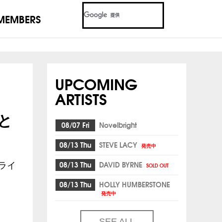
MEMBERS
UPCOMING
ARTISTS
と
08/07 Fri
Novelbright
08/13 Thu
STEVE LACY
発売中
08/13 Thu
DAVID BYRNE
ライ
SOLD OUT
08/13 Thu
HOLLY HUMBERSTONE
発売中
SEE ALL