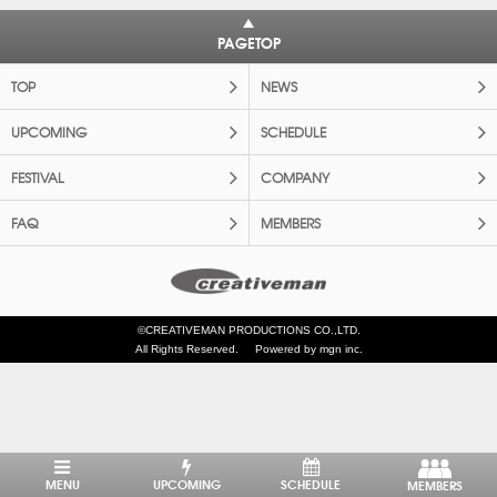
PAGETOP
TOP
NEWS
UPCOMING
SCHEDULE
FESTIVAL
COMPANY
FAQ
MEMBERS
©CREATIVEMAN PRODUCTIONS CO.,LTD.
All Rights Reserved.
Powered by mgn inc.
MENU
UPCOMING
SCHEDULE
MEMBERS