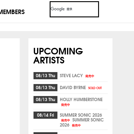
MEMBERS
UPCOMING
ARTISTS
08/13 Thu
STEVE LACY
発売中
08/13 Thu
DAVID BYRNE
SOLD OUT
08/13 Thu
HOLLY HUMBERSTONE
発売中
08/14 Fri
SUMMER SONIC 2026
SUMMER SONIC
発売中
2026
発売中