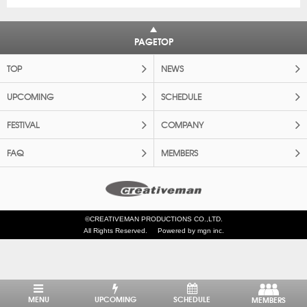
PAGETOP
TOP
NEWS
UPCOMING
SCHEDULE
FESTIVAL
COMPANY
FAQ
MEMBERS
©CREATIVEMAN PRODUCTIONS CO.,LTD.
All Rights Reserved.
Powered by mgn inc.
MENU
UPCOMING
SCHEDULE
MEMBERS