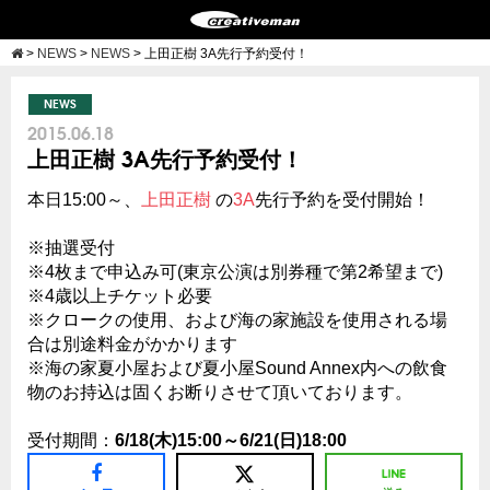
>
NEWS
>
NEWS
>
上田正樹 3A先行予約受付！
NEWS
2015.06.18
上田正樹 3A先行予約受付！
本日15:00～、
上田正樹
の
3A
先行予約を受付開始！
※抽選受付
※4枚まで申込み可(東京公演は別券種で第2希望まで)
※4歳以上チケット必要
※クロークの使用、および海の家施設を使用される場
合は別途料金がかかります
※海の家夏小屋および夏小屋Sound Annex内への飲食
物のお持込は固くお断りさせて頂いております。
受付期間：
6/18(木)15:00～6/21(日)18:00