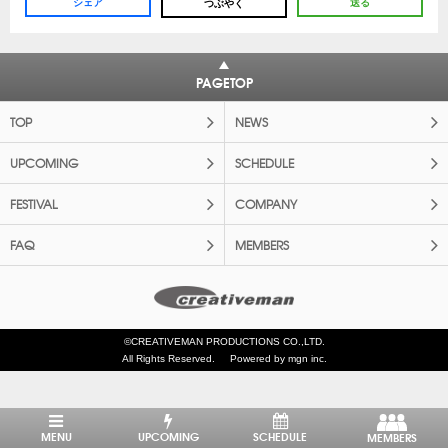
シェア
送る
つぶやく
PAGETOP
TOP
NEWS
UPCOMING
SCHEDULE
FESTIVAL
COMPANY
FAQ
MEMBERS
©CREATIVEMAN PRODUCTIONS CO.,LTD.
All Rights Reserved.
Powered by mgn inc.
MENU
UPCOMING
SCHEDULE
MEMBERS