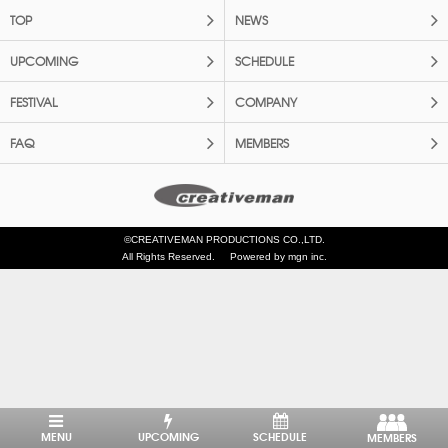
TOP
NEWS
UPCOMING
SCHEDULE
FESTIVAL
COMPANY
FAQ
MEMBERS
©CREATIVEMAN PRODUCTIONS CO.,LTD.
All Rights Reserved.
Powered by mgn inc.
MENU
UPCOMING
SCHEDULE
MEMBERS