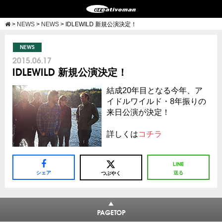
>
NEWS
>
NEWS
>
IDLEWILD 新規公演決定！
NEWS
2015.06.17
IDLEWILD 新規公演決定！
結成20年目となる今年、ア
イドルワイルド・8年振りの
来日公演が決定！
詳しくは
コチラ
シェア
送る
つぶやく
PAGETOP