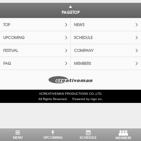
PAGETOP
TOP
NEWS
UPCOMING
SCHEDULE
FESTIVAL
COMPANY
FAQ
MEMBERS
©CREATIVEMAN PRODUCTIONS CO.,LTD.
All Rights Reserved.
Powered by mgn inc.
MENU
UPCOMING
SCHEDULE
MEMBERS