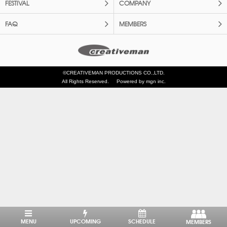
FESTIVAL
COMPANY
FAQ
MEMBERS
©CREATIVEMAN PRODUCTIONS CO.,LTD.
All Rights Reserved.
Powered by mgn inc.
MENU
UPCOMING
SCHEDULE
MEMBERS