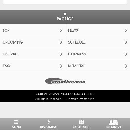
PAGETOP
TOP
NEWS
UPCOMING
SCHEDULE
FESTIVAL
COMPANY
FAQ
MEMBERS
©CREATIVEMAN PRODUCTIONS CO.,LTD.
All Rights Reserved.
Powered by mgn inc.
MENU
UPCOMING
SCHEDULE
MEMBERS