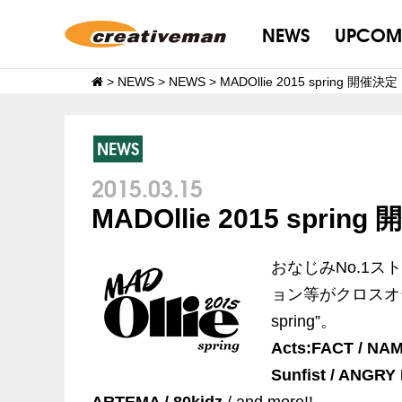
NEWS
UPCOM
>
NEWS
>
NEWS
>
MADOllie 2015 spring 開催決
NEWS
2015.03.15
MADOllie 2015 sprin
おなじみNo.1ス
ョン等がクロスオー
spring”。
Acts:FACT / NAM
Sunfist / ANGRY 