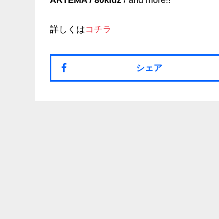
ARTEMA / 80kidz
/ and more!!
詳しくは
コチラ
シェア