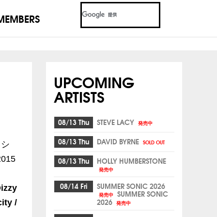
MEMBERS
UPCOMING
ARTISTS
08/13 Thu
STEVE LACY
発売中
08/13 Thu
DAVID BYRNE
SOLD OUT
ッシ
015
08/13 Thu
HOLLY HUMBERSTONE
発売中
08/14 Fri
SUMMER SONIC 2026
izzy
SUMMER SONIC
発売中
2026
ty /
発売中