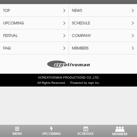
TOP
NEWS
UPCOMING
SCHEDULE
FESTIVAL
COMPANY
FAQ
MEMBERS
©CREATIVEMAN PRODUCTIONS CO.,LTD.
All Rights Reserved.
Powered by mgn inc.
MENU
UPCOMING
SCHEDULE
MEMBERS