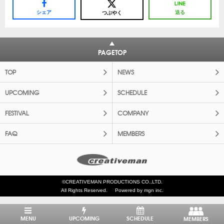
シェア
送る
つぶやく
PAGETOP
TOP
NEWS
UPCOMING
SCHEDULE
FESTIVAL
COMPANY
FAQ
MEMBERS
©CREATIVEMAN PRODUCTIONS CO.,LTD.
All Rights Reserved.
Powered by mgn inc.
MENU
UPCOMING
SCHEDULE
MEMBERS