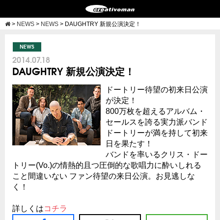
>
NEWS
>
NEWS
>
DAUGHTRY 新規公演決定！
NEWS
2014.07.18
DAUGHTRY 新規公演決定！
ドートリー待望の初来日公演
が決定！
800万枚を超えるアルバム・
セールスを誇る実力派バンド
ドートリーが満を持して初来
日を果たす！
バンドを率いるクリス・ドー
トリー(Vo.)の情熱的且つ圧倒的な歌唱力に酔いしれる
こと間違いない ファン待望の来日公演。お見逃しな
く！
詳しくは
コチラ