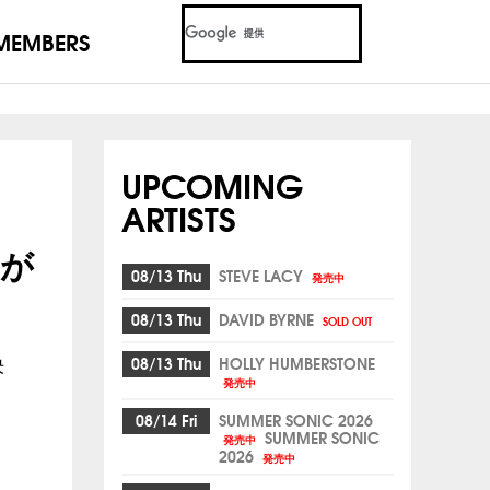
MEMBERS
UPCOMING
ARTISTS
 が
08/13 Thu
STEVE LACY
発売中
08/13 Thu
DAVID BYRNE
SOLD OUT
08/13 Thu
HOLLY HUMBERSTONE
決
発売中
08/14 Fri
SUMMER SONIC 2026
SUMMER SONIC
発売中
2026
発売中