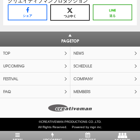
クリエイティブマンプロダクション
シェア
送る
つぶやく
PAGETOP
TOP
NEWS
UPCOMING
SCHEDULE
FESTIVAL
COMPANY
FAQ
MEMBERS
©CREATIVEMAN PRODUCTIONS CO.,LTD.
All Rights Reserved.
Powered by mgn inc.
MENU
UPCOMING
SCHEDULE
MEMBERS