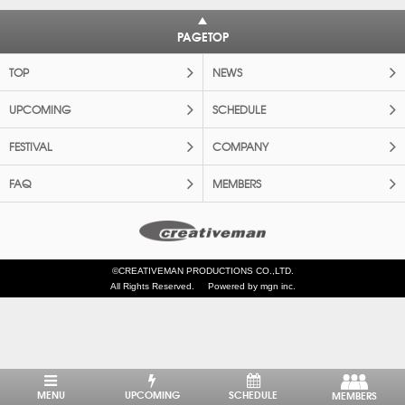
PAGETOP
TOP
NEWS
UPCOMING
SCHEDULE
FESTIVAL
COMPANY
FAQ
MEMBERS
©CREATIVEMAN PRODUCTIONS CO.,LTD.
All Rights Reserved.
Powered by mgn inc.
MENU
UPCOMING
SCHEDULE
MEMBERS