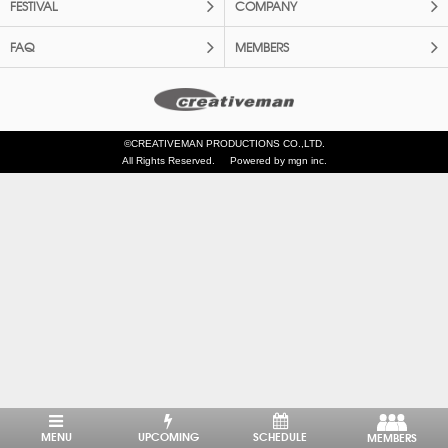
FESTIVAL
COMPANY
FAQ
MEMBERS
©CREATIVEMAN PRODUCTIONS CO.,LTD.
All Rights Reserved.
Powered by mgn inc.
MENU
UPCOMING
SCHEDULE
MEMBERS