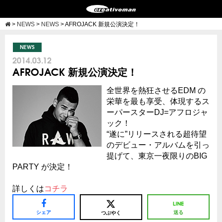
>
NEWS
>
NEWS
>
AFROJACK 新規公演決定！
NEWS
2014.03.12
AFROJACK 新規公演決定！
全世界を熱狂させるEDM の
栄華を最も享受、体現するス
ーパースターDJ=アフロジャ
ック！
“遂に”リリースされる超待望
のデビュー・アルバムを引っ
提げて、東京一夜限りのBIG
PARTY が決定！
詳しくは
コチラ
シェア
送る
つぶやく