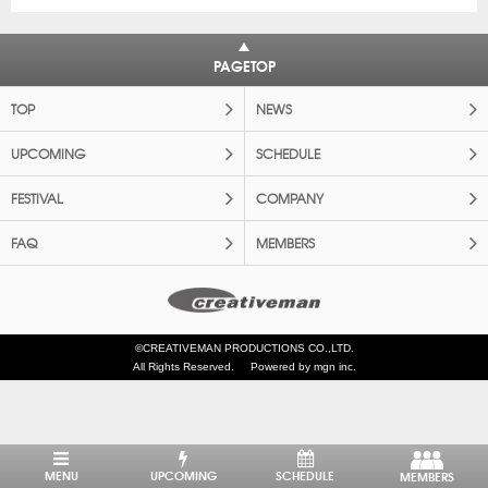
PAGETOP
TOP
NEWS
UPCOMING
SCHEDULE
FESTIVAL
COMPANY
FAQ
MEMBERS
©CREATIVEMAN PRODUCTIONS CO.,LTD.
All Rights Reserved.
Powered by mgn inc.
MENU
UPCOMING
SCHEDULE
MEMBERS