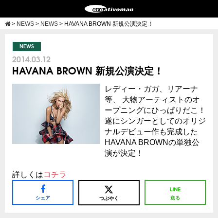
>
NEWS
>
NEWS
>
HAVANA BROWN 新規公演決定！
NEWS
2014.03.12
HAVANA BROWN 新規公演決定！
レディー・ガガ、リアーナ
等、 大物アーティストのオ
ープニングにひっぱりだこ！
遂にシンガーとしてのオリジ
ナルデビュー作も完成した
HAVANA BROWNの単独公
演が決定！
詳しくは
コチラ
シェア
送る
つぶやく