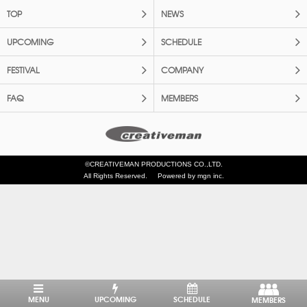
TOP
NEWS
UPCOMING
SCHEDULE
FESTIVAL
COMPANY
FAQ
MEMBERS
©CREATIVEMAN PRODUCTIONS CO.,LTD.
All Rights Reserved.
Powered by mgn inc.
MENU
UPCOMING
SCHEDULE
MEMBERS