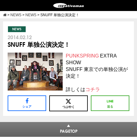
>
NEWS
>
NEWS
>
SNUFF 単独公演決定！
NEWS
2014.02.12
SNUFF 単独公演決定！
PUNKSPRING
EXTRA
SHOW
SNUFF 東京での単独公演が
決定！
詳しくは
コチラ
シェア
送る
つぶやく
PAGETOP