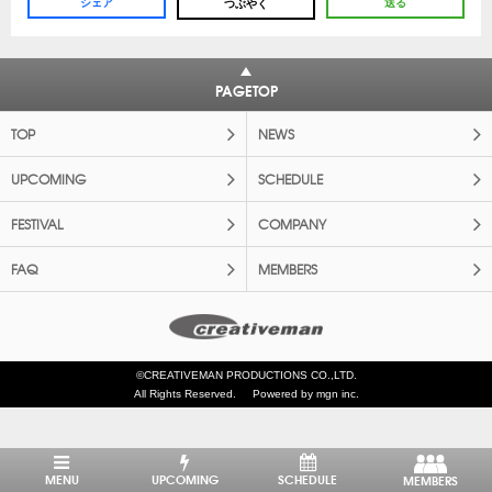
シェア
送る
つぶやく
PAGETOP
TOP
NEWS
UPCOMING
SCHEDULE
FESTIVAL
COMPANY
FAQ
MEMBERS
©CREATIVEMAN PRODUCTIONS CO.,LTD.
All Rights Reserved.
Powered by mgn inc.
MENU
UPCOMING
SCHEDULE
MEMBERS