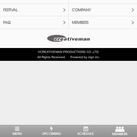
FESTIVAL
COMPANY
FAQ
MEMBERS
©CREATIVEMAN PRODUCTIONS CO.,LTD.
All Rights Reserved.
Powered by mgn inc.
MENU
UPCOMING
SCHEDULE
MEMBERS