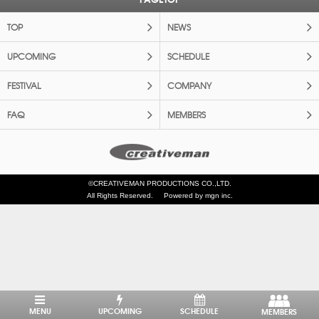
TOP
NEWS
UPCOMING
SCHEDULE
FESTIVAL
COMPANY
FAQ
MEMBERS
©CREATIVEMAN PRODUCTIONS CO.,LTD.
All Rights Reserved.
Powered by mgn inc.
MENU
UPCOMING
SCHEDULE
MEMBERS