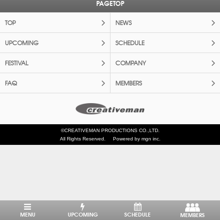
PAGETOP
TOP
NEWS
UPCOMING
SCHEDULE
FESTIVAL
COMPANY
FAQ
MEMBERS
©CREATIVEMAN PRODUCTIONS CO.,LTD.
All Rights Reserved.
Powered by mgn inc.
MENU
UPCOMING
SCHEDULE
MEMBERS