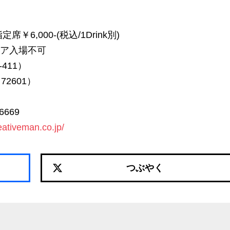
定席￥6,000-(税込/1Drink別)
リア入場不可
-411）
 72601）
669
eativeman.co.jp/
つぶやく