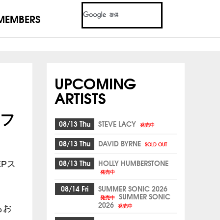
MEMBERS
UPCOMING
ARTISTS
・フ
08/13 Thu
STEVE LACY
発売中
08/13 Thu
DAVID BYRNE
SOLD OUT
08/13 Thu
HOLLY HUMBERSTONE
EPス
発売中
08/14 Fri
SUMMER SONIC 2026
SUMMER SONIC
発売中
2026
発売中
もお