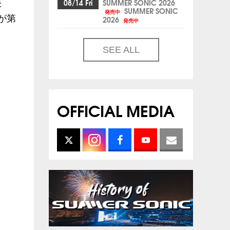
08/14 Fri
SUMMER SONIC 2026
決
SUMMER SONIC
発売中
が第
2026
発売中
SEE ALL
OFFICIAL MEDIA