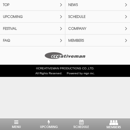
TOP
NEWS
UPCOMING
SCHEDULE
FESTIVAL
COMPANY
FAQ
MEMBERS
©CREATIVEMAN PRODUCTIONS CO.,LTD.
All Rights Reserved.
Powered by mgn inc.
MENU
UPCOMING
SCHEDULE
MEMBERS