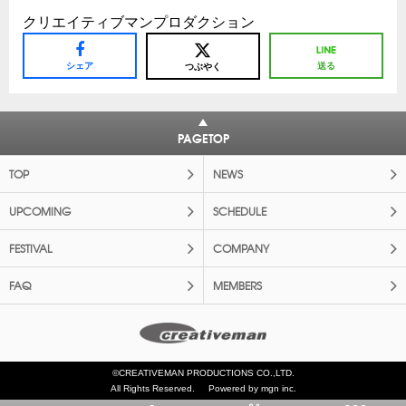
クリエイティブマンプロダクション
シェア
送る
つぶやく
PAGETOP
TOP
NEWS
UPCOMING
SCHEDULE
FESTIVAL
COMPANY
FAQ
MEMBERS
©CREATIVEMAN PRODUCTIONS CO.,LTD.
All Rights Reserved.
Powered by mgn inc.