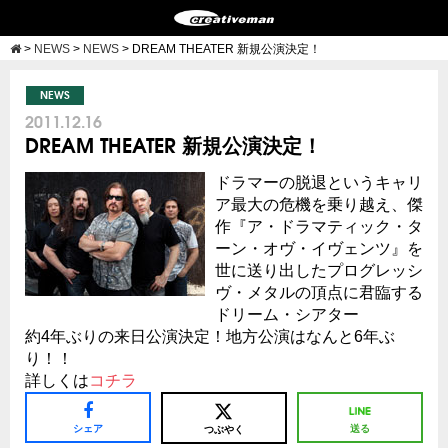
>
NEWS
>
NEWS
>
DREAM THEATER 新規公演決定！
NEWS
2011.12.16
DREAM THEATER 新規公演決定！
ドラマーの脱退というキャリ
ア最大の危機を乗り越え、傑
作『ア・ドラマティック・タ
ーン・オヴ・イヴェンツ』を
世に送り出したプログレッシ
ヴ・メタルの頂点に君臨する
ドリーム・シアター
約4年ぶりの来日公演決定！地方公演はなんと6年ぶ
り！！
詳しくは
コチラ
シェア
送る
つぶやく