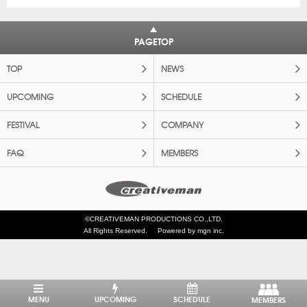
PAGETOP
TOP
NEWS
UPCOMING
SCHEDULE
FESTIVAL
COMPANY
FAQ
MEMBERS
©CREATIVEMAN PRODUCTIONS CO.,LTD.
All Rights Reserved.
Powered by mgn inc.
MENU
UPCOMING
SCHEDULE
MEMBERS