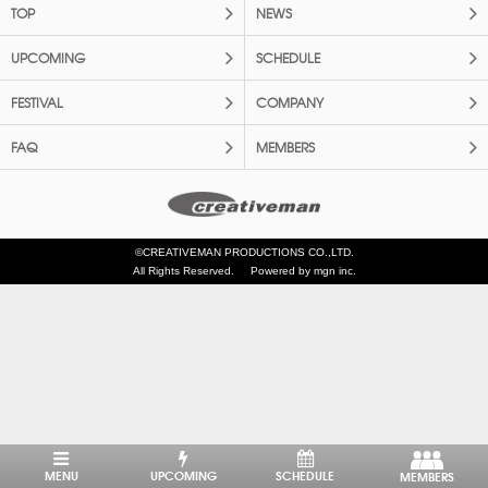
TOP
NEWS
UPCOMING
SCHEDULE
FESTIVAL
COMPANY
FAQ
MEMBERS
©CREATIVEMAN PRODUCTIONS CO.,LTD.
All Rights Reserved.
Powered by mgn inc.
MENU
UPCOMING
SCHEDULE
MEMBERS