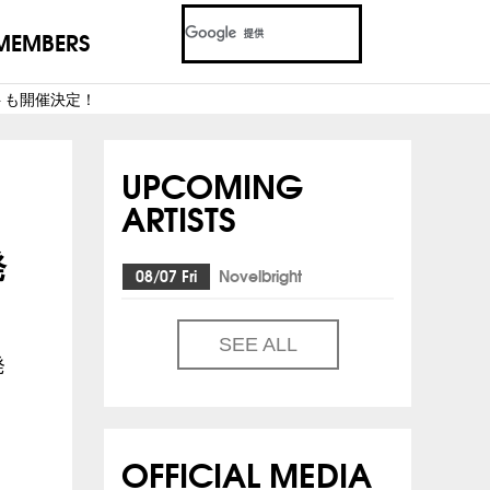
MEMBERS
トも開催決定！
UPCOMING
ARTISTS
発
08/07 Fri
Novelbright
SEE ALL
発
OFFICIAL MEDIA