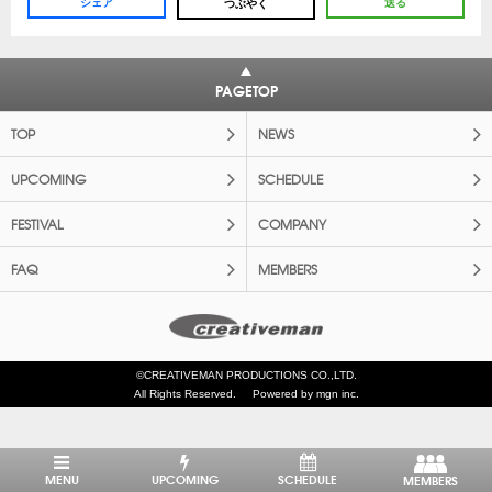
シェア
送る
つぶやく
PAGETOP
TOP
NEWS
UPCOMING
SCHEDULE
FESTIVAL
COMPANY
FAQ
MEMBERS
©CREATIVEMAN PRODUCTIONS CO.,LTD.
All Rights Reserved.
Powered by mgn inc.
MENU
UPCOMING
SCHEDULE
MEMBERS