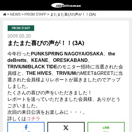
>
NEWS
>
FROM STAFF
>
またまた喜びの声が！！(3A)
FROM STAFF
2009.05.20
またまた喜びの声が！！(3A)
今年行った
PUNKSPRING NAGOYA/OSAKA
、
the
deBretts
、
KEANE
、
ORESKABAND
、
TRIVIUM/BLACK TIDE
のモニター招待に当選された会
員様と、
THE HIVES
、
TRIVIUM
のMEET&GREETに当
選された会員様よりレポートが届きましたのでアップ
しました。
たくさんの喜びの声をいただきました！
レポートを送っていただきました会員様、ありがとう
ございました。
次回の来日公演をお楽しみに・・・。
詳しくは
コチラ