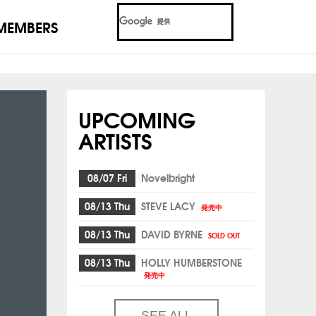
MEMBERS
UPCOMING
ARTISTS
08/07 Fri
Novelbright
08/13 Thu
STEVE LACY
発売中
08/13 Thu
DAVID BYRNE
SOLD OUT
08/13 Thu
HOLLY HUMBERSTONE
発売中
SEE ALL