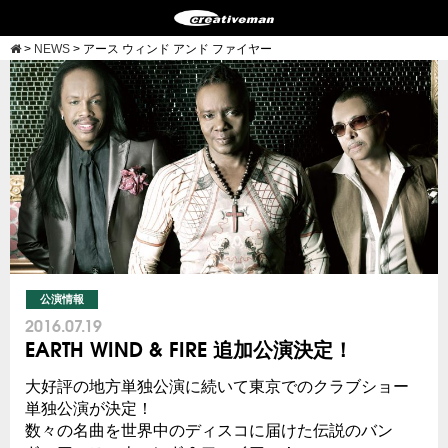
>
NEWS
>
アース ウィンド アンド ファイヤー
公演情報
2016.07.19
EARTH WIND & FIRE 追加公演決定！
大好評の地方単独公演に続いて東京でのクラブショー
単独公演が決定！
数々の名曲を世界中のディスコに届けた伝説のバン