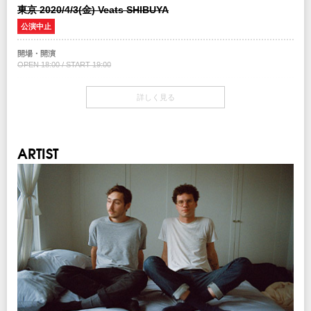
東京 2020/4/3(金) Veats SHIBUYA
チケット先行
公演中止
クリエイティブマン 3A 会員先行
期間：2/8(土) 15:00 ～ 2/11(火) 18:00
開場・開演
OPEN 18:00 / START 19:00
クリエイティブマン モバイル 会員先行
期間：2/8(土) 18:00 ～ 2/11(火) 18:00
チケット
詳しく見る
￥6,500(税込/All Standing/1Drink別)
注意事項
※未就学児（６歳未満）のご入場はお断り致します。
チケット発売日
2/15(土）10:00am～
INFO
ARTIST
キョードーインフォメーション
：0570-200-888
チケット先行
クリエイティブマン 3A 会員先行
制作・招聘：クリエイティブマンプロダクション
期間：2/8(土) 15:00 ～ 2/11(火) 18:00
協力：
BIG NOTHING
クリエイティブマン モバイル 会員先行
期間：2/8(土) 18:00 ～ 2/11(火) 18:00
プレイガイド
イープラス
ローソンチケット
：Lコード：75918
チケットぴあ
：0570-02-9999 Pコード：179-445
楽天チケット
LINEチケット