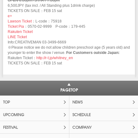
OPEN 6:00pm / START 7:00pm
6,500JPY (tax incl. / All Standing plus 1drink charge)
TICKETS ON SALE：FEB 15 sat
e+
Lawson Ticket
：L-code：75918
Ticket Pia
：0570-02-9999 P-code：179-445
Rakuten Ticket
LINE Ticket
Info:CREATIVEMAN 03-3499-6669
※Please notice we do not allow children preschool age (5 years old) and
younger to enter the show / venue.
For Customers outside Japan:
Rakuten Ticket：
http://r-t.jp/whitney_en
TICKETS ON SALE：FEB 15 sat
PAGETOP
TOP
NEWS
UPCOMING
SCHEDULE
FESTIVAL
COMPANY