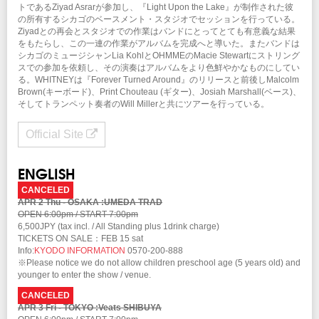
トであるZiyad Asrarが参加し、『Light Upon the Lake』が制作された彼
の所有するシカゴのベースメント・スタジオでセッションを行っている。
Ziyadとの再会とスタジオでの作業はバンドにとってとても有意義な結果
をもたらし、この一連の作業がアルバムを完成へと導いた。またバンドは
シカゴのミュージシャンLia KohlとOHMMEのMacie Stewartにストリング
スでの参加を依頼し、その演奏はアルバムをより色鮮やかなものにしてい
る。WHITNEYは『Forever Turned Around』のリリースと前後しMalcolm
Brown(キーボード)、Print Chouteau (ギター)、Josiah Marshall(ベース)、
そしてトランペット奏者のWill Millerと共にツアーを行っている。
Official Site
ENGLISH
CANCELED
APR 2 Thu - OSAKA :UMEDA TRAD
OPEN 6:00pm / START 7:00pm
6,500JPY (tax incl. / All Standing plus 1drink charge)
TICKETS ON SALE：FEB 15 sat
Info:
KYODO INFORMATION
0570-200-888
※Please notice we do not allow children preschool age (5 years old) and
younger to enter the show / venue.
CANCELED
APR 3 Fri - TOKYO :Veats SHIBUYA