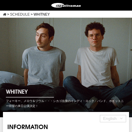
>
SCHEDULE
>
WHITNEY
WHITNEY
フォーキー、メロウ＆ソウル・・・シカゴ出身のインディ・ロック・バンド、ホイットニ
ー待望の来日公演決定！
English
INFORMATION