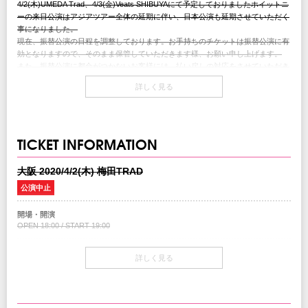
4/2(木)UMEDA Trad、4/3(金)Veats SHIBUYAにて予定しておりましたホイットニ
ーの来日公演はアジアツアー全体の延期に伴い、日本公演も延期させていただく
事になりました。
現在、振替公演の日程を調整しております。お手持ちのチケットは振替公演に有
効となりますので、そのまま保管していただきます様、お願い申し上げます。
また、振替公演に都合がつかないお客様には、払い戻しの対応をさせていただき
ます。払い戻しの詳細は振替日程の発表の際にあわせてご案内致しますので今し
詳しく見る
ばらくお待ちください。
チケットをご購入いただいたお客様、関係各社にはご迷惑をお掛け致します事を
心よりお詫び申し上げます。
TICKET INFORMATION
クリエイティブマン
大阪 2020/4/2(木) 梅田TRAD
Announcement of postponement of WHITNEY Japan Tour
The shows have been postponed due to the unavoidable postponement of the
公演中止
entire Asian tour. Currently, we are working on rescheduling the dates. Purchased
tickets for the original dates will be valid for the rescheduled dates. For those
開場・開演
customers who wish to receive a refund, we will announce details of the refund
OPEN 18:00 / START 19:00
process once we announce the rescheduled dates.
We deeply apologize to all parties concerned especially those customers who
チケット
詳しく見る
bought tickets and have been looking forward to the artist’s shows.
￥6,500(税込/All Standing/1Drink別)
チケット発売日
2/15(土）10:00am～