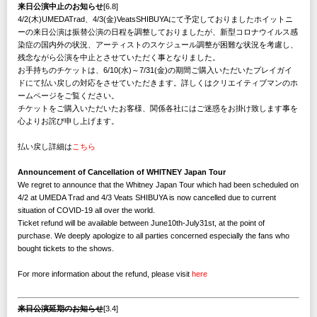
来日公演中止のお知らせ
[6.8]
4/2(木)UMEDATrad、4/3(金)VeatsSHIBUYAにて予定しておりましたホイットニ
ーの来日公演は振替公演の日程を調整しておりましたが、新型コロナウイルス感
染症の国内外の状況、アーティストのスケジュール調整が困難な状況を考慮し、
残念ながら公演を中止とさせていただく事となりました。
お手持ちのチケットは、6/10(水)～7/31(金)の期間ご購入いただいたプレイガイ
ドにて払い戻しの対応をさせていただきます。詳しくはクリエイティブマンのホ
ームページをご覧ください。
チケットをご購入いただいたお客様、関係各社にはご迷惑をお掛け致します事を
心よりお詫び申し上げます。
払い戻し詳細は
こちら
Announcement of Cancellation of WHITNEY Japan Tour
We regret to announce that the Whitney Japan Tour which had been scheduled on
4/2 at UMEDA Trad and 4/3 Veats SHIBUYA is now cancelled due to current
situation of COVID-19 all over the world.
Ticket refund will be available between June10th-July31st, at the point of
purchase. We deeply apologize to all parties concerned especially the fans who
bought tickets to the shows.
For more information about the refund, please visit
here
来日公演延期のお知らせ
[3.4]