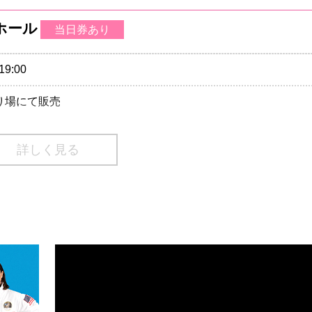
大ホール
当日券あり
A 会員先行
/20(火)18:00
モバイル 会員先行
19:00
/20(火)18:00
売り場にて販売
)のご入場をお断りさせていただきます。
ーション
0570-200-888
詳しく見る
A 会員先行
/20(火)18:00
モバイル 会員先行
/20(火)18:00