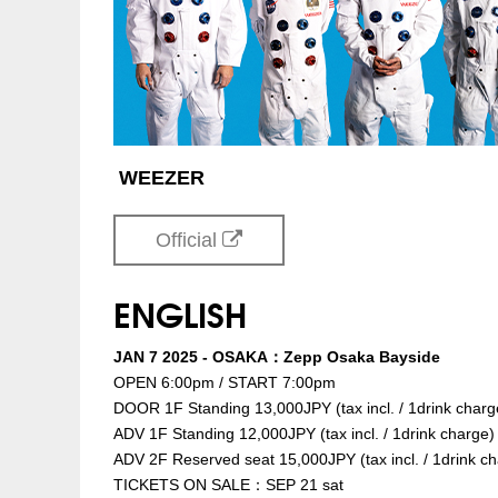
注意事項
※未就学児(6歳未満
INFO
キョードー東海
052-9
企画・制作・招聘：クリエイティブマン
WEEZER
Official
ENGLISH
JAN 7 2025 - OSAKA：Zepp Osaka Bayside
OPEN 6:00pm / START 7:00pm
DOOR 1F Standing 13,000JPY (tax incl. / 1drink charg
ADV 1F Standing 12,000JPY (tax incl. / 1drink charge)
ADV 2F Reserved seat 15,000JPY (tax incl. / 1drink c
TICKETS ON SALE：SEP 21 sat