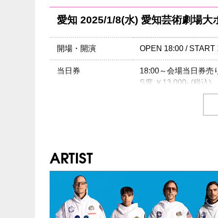
チケット発売日
9/21(土) 10:00am～
愛知 2025/1/8(水) 愛知芸術劇場
チケット先行
クリエイティブマン 3
期間：8/16(金)15:00～8
クリエイティブマン 
開場・開演
OPEN 18:00 / START 
期間：8/16(金)18:00～8
当日券
18:00～会場当日券
注意事項
※未就学児(6歳未満
S席 ￥13,000- (税込)
INFO
キョードーインフォメ
チケット
SS席 ￥15,000- (税込)
S席 ￥12,000- (税込)
企画・制作・招聘：クリエイティブマン
チケット発売日
9/21(土) 10:00am～
ARTIST
チケット先行
クリエイティブマン 3
期間：8/16(金)15:00～8
クリエイティブマン 
期間：8/16(金)18:00～8