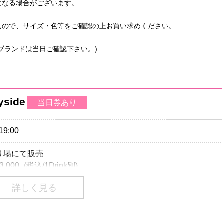
になる場合がございます。
んので、サイズ・色等をご確認の上お買い求めください。
ブランドは当日ご確認下さい。)
yside
当日券あり
19:00
売り場にて販売
00- (税込/1Drink別)
詳しく見る
00- (税込/1Drink別)
込/1Drink別)