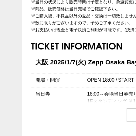
※当日の状況により販売時間は予定となり、急遽変更
※商品、販売価格は当日売場でご確認下さい。
※ご購入後、不良品以外の返品・交換は一切致しませ
※数に限りがございますので、予めご了承ください。
※お支払いは現金と電子決済ご利用が可能です。(決済
TICKET INFORMATION
大阪 2025/1/7(火) Zepp Osaka Ba
開場・開演
OPEN 18:00 / START 
当日券
18:00～会場当日券
1Fスタンディング ￥13,0
チケット
1Fスタンディング ￥12,0
2F指定席 ￥15,000- (税