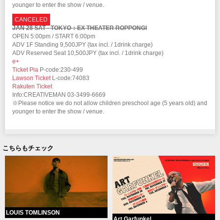
younger to enter the show / venue.
CANCELED
JAN 28 SAT - TOKYO：EX THEATER ROPPONGI
OPEN 5:00pm / START 6:00pm
ADV 1F Standing 9,500JPY (tax incl. / 1drink charge)
ADV Reserved Seat 10,500JPY (tax incl. / 1drink charge)
e+
Ticket Pia
P-code:230-499
Lawson Ticket
L-code:74083
Rakuten Ticket
Info:CREATIVEMAN 03-3499-6669
※Please notice we do not allow children preschool age (5 years old) and
younger to enter the show / venue.
こちらもチェック
LOUIS TOMLINSON
Art Garfunkel