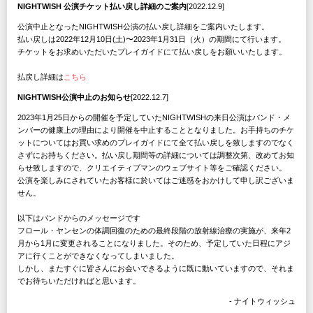
NIGHTWISH 公演チケット払い戻し詳細のご案内
[2022.12.9]
公演中止となったNIGHTWISH公演の払い戻し詳細をご案内いたします。
払い戻しは2022年12月10日(土)〜2023年1月31日（火）の期間にて行います。
チケットをお求めいただいたプレイガイドにて払い戻しをお願いいたします。
払戻し詳細は
こちら
NIGHTWISH公演中止のお知らせ
[2022.12.7]
2023年1月25日からの開催を予定していたNIGHTWISHの来日公演はバンド・メ
ンバーの健康上の理由により開催を中止することとなりました。お手持ちのチケ
ットについてはお買い求めのプレイガイドにて全て払い戻しを致しますのでなく
さずにお持ちください。払い戻し期間等の詳細については調整次第、改めてお知
らせ致しますので、クリエイティブマンのウェブサイト等をご確認ください。
公演を楽しみにされていたお客様に於いてはご迷惑をおかけして申し訳ございま
せん。
以下はバンドからのメッセージです
フロール・ヤンセンの体調回復のための最終段階の放射線治療の実施が、来年2
月から1月に変更されることになりました。そのため、予定していた日程にアジ
アに行くことができなくなってしまいました。
しかし、またすぐに皆さんにお会いできるように既に動いていますので、それま
でお待ちいただければと思います。
- ナイトウィッシュ