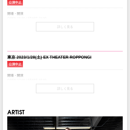
公演中止
先行情報
クリエイティブマン 3A 会員先行
開場・開演
期間：10/22(土)15:00～10/26(水) 18:00
OPEN 18:00 / START 19:00
クリエイティブマン モバイル 会員先行
期間：10/22(土)18:00～10/26(水) 18:00
詳しく見る
チケット
スタンディング￥9,500（税込/1drink別）
新型コロナウイルス感染拡大防止ガイドライン
指定席￥10,500（税込/1drink別）
こちらよりご確認ください
チケット発売日
注意事項
11/26(土)10:00am～
※公演の延期、中止以外での払い戻しはいたしません。
東京 2023/1/28(土) EX THEATER ROPPONGI
※未就学児(6歳未満)のご入場をお断りさせていただきます。
公演中止
※本公演は、クラウドファンディングの 「クリエイティブマン洋楽公演 チケッ
先行情報
トクーポン(STANDING)」 のご利用対象となります。
クリエイティブマン 3A 会員先行
開場・開演
期間：10/22(土)15:00～10/26(水) 18:00
OPEN 17:00 / START 18:00
クリエイティブマン モバイル 会員先行
INFO
期間：10/22(土)18:00～10/26(水) 18:00
キョードーインフォメーション
：0570-200-888
詳しく見る
チケット
イープラス
スタンディング￥9,500（税込/1drink別）
企画・制作：クリエイティブマンプロダクション
期間：10/29(土)12:00～11/6(日)18:00
指定席￥10,500（税込/1drink別）
チケットぴあ
協力：
Ward Records
期間：11/2(水)12:00～11/9(水)23:59
ARTIST
チケット発売日
ローソンチケット
11/26(土)10:00am～
期間：10/29(土)12:00～11/7(月)23:59
楽天チケット
期間：11/4(金)12:00～11/14(月)23:59
先行情報