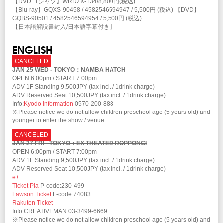
【DVD+Tシャツ】WRDZX-134/8,800円(税込)
【Blu-ray】GQXS-90458 / 4582546594947 / 5,500円 (税込) 【DVD】
GQBS-90501 / 4582546594954 / 5,500円 (税込)
【日本語解説書封入/日本語字幕付き】
ENGLISH
CANCELED
JAN 25 WED - TOKYO：NAMBA HATCH
OPEN 6:00pm / START 7:00pm
ADV 1F Standing 9,500JPY (tax incl. / 1drink charge)
ADV Reserved Seat 10,500JPY (tax incl. / 1drink charge)
Info:
Kyodo Information
0570-200-888
※Please notice we do not allow children preschool age (5 years old) and
younger to enter the show / venue.
CANCELED
JAN 27 FRI - TOKYO：EX THEATER ROPPONGI
OPEN 6:00pm / START 7:00pm
ADV 1F Standing 9,500JPY (tax incl. / 1drink charge)
ADV Reserved Seat 10,500JPY (tax incl. / 1drink charge)
e+
Ticket Pia
P-code:230-499
Lawson Ticket
L-code:74083
Rakuten Ticket
Info:CREATIVEMAN 03-3499-6669
※Please notice we do not allow children preschool age (5 years old) and