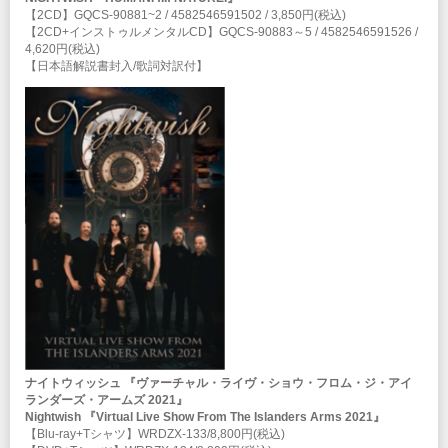
【2CD】GQCS-90881~2 / 4582546591502 / 3,850円(税込)
【2CD+インストゥルメンタルCD】GQCS-90883～5 / 4582546591526 /
4,620円(税込)
【日本語解説書封入/歌詞対訳付】
ナイトウィッシュ 『ヴァーチャル・ライヴ・ショウ・フロム・ジ・アイ
ランダーズ・アームズ 2021』
Nightwish 『Virtual Live Show From The Islanders Arms 2021』
【Blu-ray+Tシャツ】WRDZX-133/8,800円(税込)