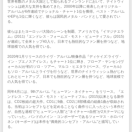
世界有数のメタル大国として知られるフィンランドにおいて、ナイトウィ
こちらよりご確認ください
企画・制作：クリエイティブマンプロダクション
ッシュは絶大な支持を集めてきた。2000年以降に発表したオリジナル・
協力：
Ward Records
アルバムが6作連続でナショナル・チャート1位を獲得。ベスト・アルバム
注意事項
やEPも1位に輝くなど、彼らは国民的メタル・バンドとして愛されてい
※公演の延期、中止以外での払い戻しはいたしません。
る。
※未就学児(6歳未満)のご入場をお断りさせていただきます。
※本公演は、クラウドファンディングの 「クリエイティブマン洋楽公演 チケッ
彼らはまたヨーロッパ大陸のシーンを制覇、アメリカでも『イマジナエラ
トクーポン(STANDING)」 のご利用対象となります。
ム』(2011)『エンドレス・フォームズ・モスト・ビューティフル』(2015)
が連続して全米トップ40入り。日本でも熱狂的なファン層を持つなど、地
INFO
球規模での人気を得ている。
クリエイティブマン：03-3499-6669
オペレーター電話対応時間変更のお知らせ
2020年1月リリースのライヴ・アルバム/映像作品『ディケイズ:ライヴ・
イン・ブエノスアイレス』もチャート1位に輝き、フローア・ヤンセン(ヴ
ォーカル)が初のソロ・ツアー。マルコ・ヒエタラ (ベース、ヴォーカル)
企画・制作：クリエイティブマンプロダクション
もソロ・アルバムとライヴを行うなど、世界のナイトウィッシュ熱がじわ
協力：
Ward Records
じわとヒートアップ、日本でも熱狂的なファン層を持つなど、地球規模で
の人気を得ている。
同年4月には、9thアルバム『ヒューマン・ネイチャー』をリリース。『エ
ンドレス・フォームズ・モスト・ビューティフル』(2015)以来となる新作
は、CD2枚組の超大作。CD1に9曲、CD2に8部構成の組曲1曲が収録され
る。当初はコンセプトなどを定めることなく曲作りに入ったという本作だ
が、自然な過程で“ヒューマン=人類”と“ネイチャー=自然”が2大テーマにな
っていった。バンドのメイン・コンポーザーであるツォーマス・ホロパイ
ネン (キーボード)は本作を“偶発的コンセプト・アルバム”と描写してい
る。