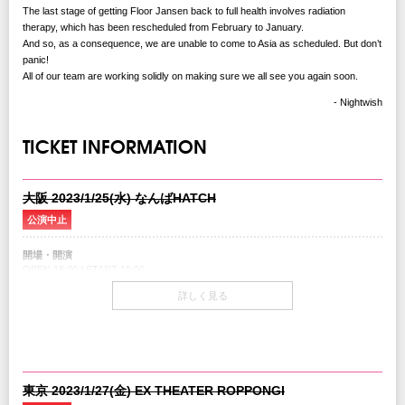
The last stage of getting Floor Jansen back to full health involves radiation
therapy, which has been rescheduled from February to January.
And so, as a consequence, we are unable to come to Asia as scheduled. But don’t
panic!
All of our team are working solidly on making sure we all see you again soon.
- Nightwish
TICKET INFORMATION
大阪 2023/1/25(水) なんばHATCH
公演中止
開場・開演
OPEN 18:00 / START 19:00
詳しく見る
チケット
1Fスタンディング￥9,500（税込/1drink別）
2F指定席￥10,500（税込/1drink別）
チケット発売日
11/26(土)10:00am～
東京 2023/1/27(金) EX THEATER ROPPONGI