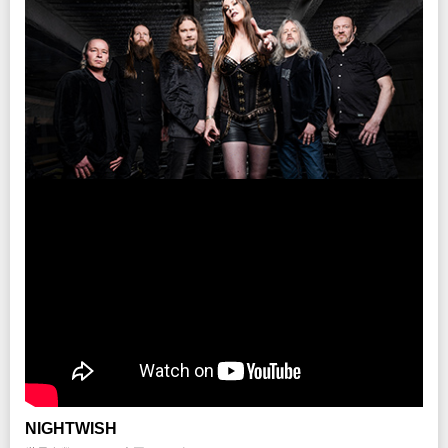
クリエイティブマン 3A 会員先行
イープラス
期間：10/22(土)15:00～10/26(水) 18:00
期間：11/12(土)12:00～11/20(日)23:59
クリエイティブマン モバイル 会員先行
チケットぴあ
期間：10/22(土)18:00～10/26(水) 18:00
期間：11/19(土)12:00～11/22(火)23:59
イープラス
期間：10/29(土)12:00～11/6(日)18:00
プレイガイド
チケットぴあ
イープラス
期間：11/2(水)12:00～11/9(水)23:59
チケットぴあ
Pコード：230-499
ローソンチケット
ローソンチケット
Lコード：74083
期間：10/29(土)12:00～11/7(月)23:59
楽天チケット
楽天チケット
※WEB販売のみ
期間：11/4(金)12:00～11/14(月)23:59
新型コロナウイルス感染拡大防止ガイドライン
イープラス
こちらよりご確認ください
期間：11/12(土)12:00～11/20(日)23:59
チケットぴあ
期間：11/19(土)12:00～11/22(火)23:59
注意事項
※公演の延期、中止以外での払い戻しはいたしません。
※未就学児(6歳未満)のご入場をお断りさせていただきます。
プレイガイド
※本公演は、クラウドファンディングの 「クリエイティブマン洋楽公演 チケッ
イープラス
トクーポン(STANDING)」 のご利用対象となります。
チケットぴあ
Pコード：230-499
ローソンチケット
Lコード：74083
楽天チケット
INFO
※WEB販売のみ
クリエイティブマン：03-3499-6669
オペレーター電話対応時間変更のお知らせ
NIGHTWISH
新型コロナウイルス感染拡大防止ガイドライン