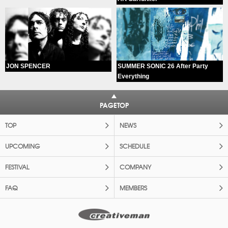
JON SPENCER
SUMMER SONIC 26 After Party
Everything
PAGETOP
TOP
NEWS
UPCOMING
SCHEDULE
FESTIVAL
COMPANY
FAQ
MEMBERS