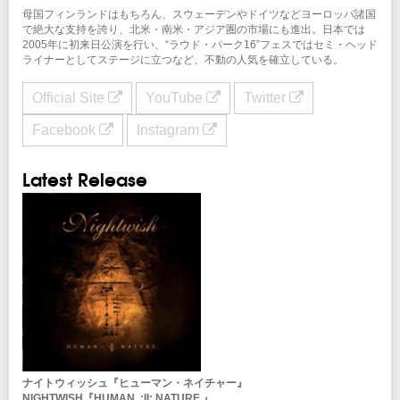
母国フィンランドはもちろん、スウェーデンやドイツなどヨーロッパ諸国
で絶大な支持を誇り、北米・南米・アジア圏の市場にも進出。日本では
2005年に初来日公演を行い、“ラウド・パーク16”フェスではセミ・ヘッド
ライナーとしてステージに立つなど、不動の人気を確立している。
Official Site
YouTube
Twitter
Facebook
Instagram
Latest Release
ナイトウィッシュ『ヒューマン・ネイチャー』
NIGHTWISH『HUMAN. :II: NATURE.』