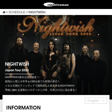
>
SCHEDULE
>
NIGHTWISH
NIGHTWISH
Japan Tour 2023
NIGHTWISH来日公演が決定！
前回から実に６年半もの時を経ての待望の来日！
メタル大国のフィンランドで国民的な人気を誇るNIGHTWISH
琴線に触れる哀愁のメロディがこの冬、日本人の心に染み渡る！
English
INFORMATION