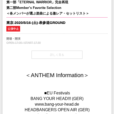
第一部「ETERNAL WARRIOR」完全再現
プレイガイド
イープラス
第二部Member’s Favorite Selection
チケットぴあ
：0570-02-9999 Pコード：170-588
＜各メンバーが選ぶ楽曲による激レア・セットリスト＞
ローソンチケット
：0570-084-003 Lコード：73551
※0570で始まる電話番号は、一部携帯・PHS不可
東京 2020/5/16 (土) 表参道GROUND
公演中止
注意事項
※未就学児(6歳未満)のご入場をお断りさせていただきます。
開場・開演
OPEN 17:00 / START 17:30
INFO
クリエイティブマン：03-3499-6669
チケット
詳しく見る
￥6,500-(税込/All Standing/1Drink別)
SOLD OUT
企画制作：METAL MAN / PGG / クリエイティブマンプロダクション
協力：
ワードレコーズ
チケット発売日
12/14(土)10:00am～
＜ANTHEM Information＞
プレイガイド
イープラス
チケットぴあ
：0570-02-9999 Pコード：170-588
■EU Festivals
ローソンチケット
：0570-084-003 Lコード：73551
※0570で始まる電話番号は、一部携帯・PHS不可
BANG YOUR HEAD!!! (GER)
www.bang-your-head.de
注意事項
HEADBANGERS OPEN AIR (GER)
※未就学児(6歳未満)のご入場をお断りさせていただきます。