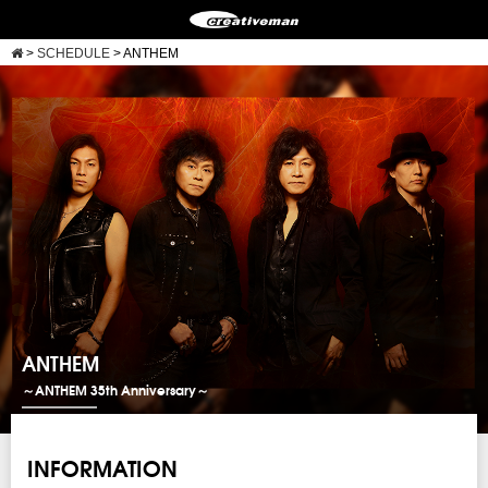
>
SCHEDULE
>
ANTHEM
ANTHEM
～ANTHEM 35th Anniversary～
INFORMATION