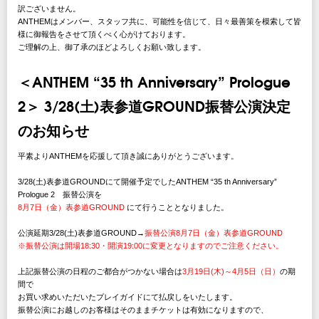
訳ございません。
ANTHEMはメンバー、スタッフ共に、可能性を信じて、日々最善策を模索して皆
様に御報告をさせて頂くべく心がけております。
ご理解の上、御了承のほどよろしくお願い致します。
＜ANTHEM “35 th Anniversary” Prologue
2＞ 3/28(土)表参道GROUND振替公演決定
のお知らせ
平素よりANTHEMを応援して頂き誠にありがとうございます。
3/28(土)表参道GROUNDにて開催予定でしたANTHEM “35 th Anniversary”
Prologue 2 振替公演を
8月7日（金）表参道GROUND
にて行うこととなりました。
公演延期3/28(土)表参道GROUND→
振替公演8月7日（金）表参道GROUND
※振替公演は開場18:30・開演19:00に変更となりますのでご注意ください。
上記振替公演の日程のご都合がつかない場合は
3月19日(木)～4月5日（日）
の期
間で
お買い求めいただいたプレイガイドにて払戻しをいたします。
振替公演にお越しのお客様はそのままチケットは有効になりますので、