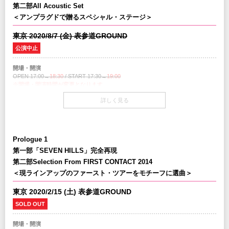
第二部All Acoustic Set
＜アンプラグドで贈るスペシャル・ステージ＞
東京 2020/8/7 (金) 表参道GROUND
公演中止
開場・開演
OPEN
17:00
→
18:30
/ START
17:30
→
19:00
※開場・開演時間が変更となります。
詳しく見る
チケット
￥6,500-(税込/All Standing/1Drink別)
※SOLD OUT公演のため、払い戻し枚数分の販売となります。
Prologue 1
チケット発売日
4/18(土)10:00am～
第一部「SEVEN HILLS」完全再現
第二部Selection From FIRST CONTACT 2014
プレイガイド
＜現ラインアップのファースト・ツアーをモチーフに選曲＞
イープラス
チケットぴあ
：0570-02-9999 Pコード：182-247
東京 2020/2/15 (土) 表参道GROUND
ローソンチケット
： Lコード：73551
※0570で始まる電話番号は、一部携帯・PHS不可
SOLD OUT
注意事項
開場・開演