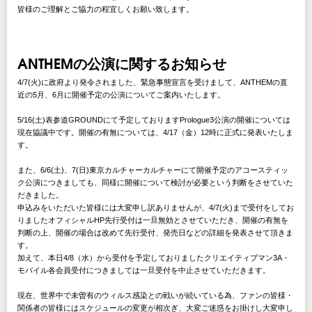
皆様のご理解とご協力の程宜しくお願い致します。
ANTHEMの公演に関するお知らせ
4/7(火)に政府より発令されました、緊急事態宣言を受けまして、ANTHEMの直
近の5月、6月に開催予定の公演についてご案内いたします。
5/16(土)表参道GROUNDにて予定しておりますPrologue3公演の開催については
現在協議中です。開催の有無については、4/17（金）12時に正式に発表いたしま
す。
また、6/6(土)、7(日)東京カルチャーカルチャーにて開催予定のアコースティッ
ク公演につきましても、同様に開催について検討が必要という判断をさせていた
だきました。
申込みをいただいた皆様には大変申し訳ありませんが、4/7(火)まで受付をしてお
りましたオフィシャルHP先行受付は一旦無効とさせていただき、開催の有無を
判断の上、開催の場合は改めて先行受付、発売日などの詳細を発表させて頂きま
す。
加えて、本日4/8（水）から受付を予定しておりましたクリエイティブマン3A・
モバイル各会員受付につきましては一旦受付を中止させていただきます。
現在、世界中で未曽有のウィルス感染との戦いが続いている為、ファンの皆様・
関係者の皆様にはスケジュールの変更が相次ぎ、大変ご迷惑をお掛けし大変申し