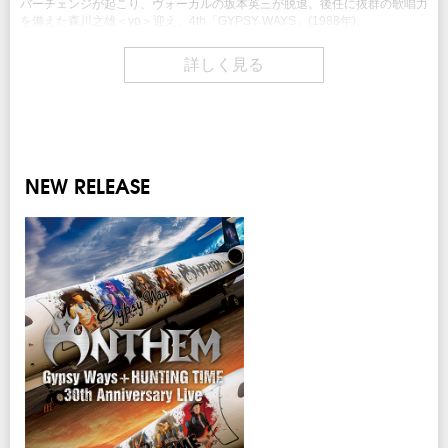
バーチェンジが起こり、ヴォーカルの坂本英三が脱退。後任に抜群の歌唱力
を備えた森川之雄＜vo＞迎え、4th「GYPSY WAYS」(1988年)、
5th「HUNTING TIME」(1989年)と立て続けに優れたアルバムをリリース。
日本を代表する正統派ヘヴィ・メタル・バ ンドとしての地位を揺るぎない
詳しく見る
ものとした。 1990年には6thアルバム「NO SMOKE WITHOUT FIRE」が完
成。その直後にギタリストの交代が行われる事となる。 バンドは長期間に
わたりオーディションを続け、当時 21 歳の新人 清水昭雄＜g＞に巡り合
う。 清水の才能に感銘を受けたリーダー柴田は、清水と共にアルバムを完
全させてバンドを解散する事を決意した。 1992年、7thアルバム
「DOMESTIC BOOTY」の完成とそれに伴うツアーをもってバンドは解散を
発表。 リーダー柴田が“ANTHEM”という名前を復活させたのは「グラハ
NEW RELEASE
ム・ボネットがANTHEM の曲を歌うアルバムを作る」という企画が切っ掛
けだった。柴田、清水らがバッキングを新録音してグラハムが歌うこのプロ
ジェクトは 2000 年にアルバム「HEAVY METAL ANTHEM」 としてリリー
スされ日本ツアーも行われた。これがファンの“ANTHEM 再結成”待望論に
火をつけ、柴田はANTHEM再結成の可能性を真剣に探り始めることにな
る。 柴田は、ノスタルジーで昔のメンバーを集める“再結成”を行なうのでは
なく、再始動するならば、“今を生きるバンド”として新たな音楽を作り、邁
進する事を目標に掲げた。 その目的のために柴田は、その才能を高く評価
する清水昭男＜g＞に真っ先に声をかけた。そして合流意欲を示す坂本英三
＜vo＞、本間大嗣＜ds＞を招集。 2001年の「SEVEN HILLS」を皮切りに
「OVERLOAD」(2002年)、「ETERNAL WARRIOR」(2004年)、
「IMMORTAL」(2006年)、「BLACK EMPIRE」(2008年)、「HERALDIC
DEVICE」(2010年)と計6 枚のスタジオ・アルバムをリリース、作品とツア
ーの両面で“現役バンド”であることを証明し続けた。 11年間にわたって不
動のメンバーで活動し日本のメタル・シーンの頂点に立つ彼らは、さらに強
固な活動を目的としてレコード会社を移籍。アルバム「BURNING OATH」