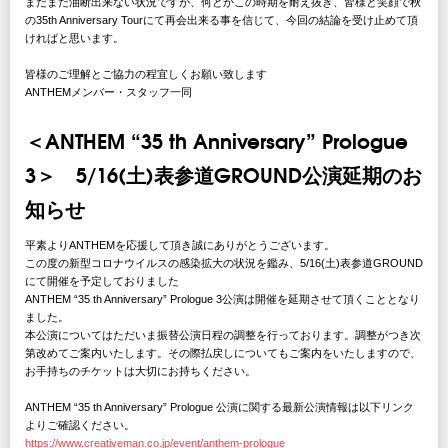
まだまだ油断出来ない状況ですが、何とかこの時期を耐え抜き、皆様と笑顔で秋
の35th Anniversary Tourにて再会出来る事を信じて、今回の結論を受け止めて頂
ければと思います。
皆様のご理解とご協力の程宜しくお願い致します
ANTHEMメンバー・スタッフ一同
＜ANTHEM “35 th Anniversary” Prologue
3＞ 5/16(土)表参道GROUND公演延期のお
知らせ
平素よりANTHEMを応援して頂き誠にありがとうございます。
この度の新型コロナウイルスの感染拡大の状況を鑑み、5/16(土)表参道GROUND
にて開催を予定しておりました
ANTHEM “35 th Anniversary” Prologue 3公演は開催を延期させて頂くこととなり
ました。
本公演についてはただいま振替公演日程の調整を行っております。調整がつき次
第改めてご案内いたします。その際払戻しについてもご案内をいたしますので、
お手持ちのチケットは大切にお持ちください。
ANTHEM “35 th Anniversary” Prologue 公演に関する最新公演情報は以下リンク
よりご確認ください。
https://www.creativeman.co.jp/event/anthem-prologue