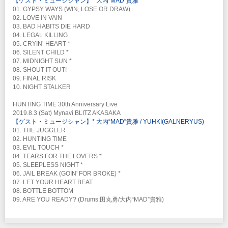
【ゲスト・ミュージシャン】* 大内“MAD”貴雅
ベスト・アルバム『NUCLEUS』を2019年3月29日に世界発売する事も決定
01. GYPSY WAYS (WIN, LOSE OR DRAW)
した！ヨーロッパは『Nuclear Blast』北米/オーストラリア/ニュージーラン
02. LOVE IN VAIN
ドは『Golden Robot Records』そして、日本/アジアは『Ward Records』
03. BAD HABITS DIE HARD
でリリースし、4月にはドイツで開催される『KEEP IT TRUE Festival』へ
04. LEGAL KILLING
の参加。遂に世界に向けて発信を開始した。 そして2020年、デビュー35周
05. CRYIN’ HEART *
年を迎えるANTHEMは、国内で大規模なアニバーサリー・ツアーに加え、
06. SILENT CHILD *
国外では複数のロックフェスにも参加し、活動エリアを拡大していく計画と
07. MIDNIGHT SUN *
なっている。 デビュー35年にして更に勢力的な活動を展開し、シーンの第
08. SHOUT IT OUT!
一線を走り続けるANTHEMに是非注目して欲しい！！
09. FINAL RISK
10. NIGHT STALKER
Official Site
Facebook
Twitter
HUNTING TIME 30th Anniversary Live
2019.8.3 (Sat) Mynavi BLITZ AKASAKA
【ゲスト・ミュージシャン】* 大内“MAD”貴雅 / YUHKI(GALNERYUS)
01. THE JUGGLER
02. HUNTING TIME
03. EVIL TOUCH *
04. TEARS FOR THE LOVERS *
05. SLEEPLESS NIGHT *
06. JAIL BREAK (GOIN' FOR BROKE) *
07. LET YOUR HEART BEAT
08. BOTTLE BOTTOM
09. ARE YOU READY? (Drums:田丸勇/大内“MAD”貴雅)