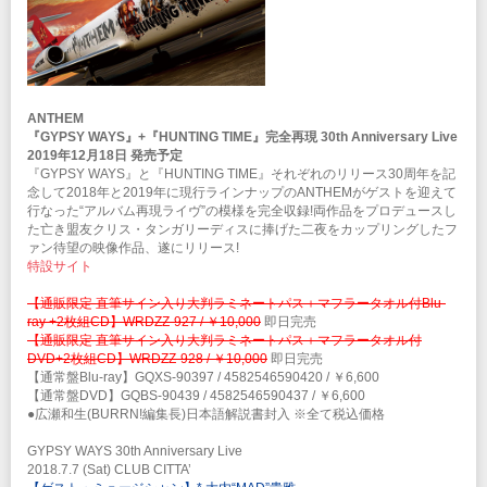
を 2012年にリリース。なおドラムは1曲を除きゲスト・ミュージシャンの
田丸勇がプレイしている。その時点で本間は脱退したわけで無かったが以前
起こした事故の影響でAnthemサウンド合致への完全完治が不可能と判断し
たためその後脱退する事となる。2013年にイベントにて、デビュー後第二
期のヴォーカリストであった森川之雄を迎え入れたセッションを行うことに
なった柴田は、改めてその歌唱力と音楽への情熱に感銘を受ける。 2013年
ANTHEM
末、柴田は今後の活動を見据え、坂本＜vo＞ と話し合いを行いヴォーカル
『GYPSY WAYS』+『HUNTING TIME』完全再現 30th Anniversary Live
の交代を決断する。そして再び森川を迎える事を決めた。それと同時に長き
2019年12月18日 発売予定
に渡りバンドをサポートしてきた田丸を正式メンバーとして迎え入れ、ここ
『GYPSY WAYS』と『HUNTING TIME』それぞれのリリース30周年を記
にアンセム史上最強と言われる【柴田直人】【清水昭男】【森川之雄】【田
念して2018年と2019年に現行ラインナップのANTHEMがゲストを迎えて
丸勇】の新ラインナップが完成する。 そして2014年を代表するヘヴィ・メ
行なった“アルバム再現ライヴ”の模様を完全収録!両作品をプロデュースし
タル・アルバムと銘打ってもおかしくない楽曲と鬼気迫るほどのサウンド・
た亡き盟友クリス・タンガリーディスに捧げた二夜をカップリングしたフ
クオリティの 15thアルバ ム「ABSOLUTE WORLD」を完成させた。 翌年
ァン待望の映像作品、遂にリリース!
の 2015年間には結成 30周年を迎え30th ANNIVERSARY TOURを大成功さ
特設サイト
せ、2017年には16thアルバム「ENGRAVED」をリリース。アルバムを引っ
提げ更に勢力的に日本中を駆け巡ってツアーを続け“歴代最強”を証明した。
【通販限定 直筆サイン入り大判ラミネートパス＋マフラータオル付Blu-
2018年2月、近年では最も濃厚であった2017年の活動を網羅したドキュメ
ray +2枚組CD】WRDZZ-927 / ￥10,000
即日完売
ンタリー映像作品「ATTITUDE 2017 -Live and documents-」を発売。7月に
【通販限定 直筆サイン入り大判ラミネートパス＋マフラータオル付
は第4作目のアルバム『GYPSY WAYS』リリース30周年記念ライヴと、ア
DVD+2枚組CD】WRDZZ-928 / ￥10,000
即日完売
ンセムが主宰のメタルフェス《HEADSTRONG FES.18》を開催。オリジナ
【通常盤Blu-ray】GQXS-90397 / 4582546590420 / ￥6,600
ルメンバーである高橋喜一が復活したSABBRABELLSらと共に川崎、名古
【通常盤DVD】GQBS-90439 / 4582546590437 / ￥6,600
屋、大阪にて強烈なパフォーマンスを展開。 今年6月に行われたリーダー柴
●広瀬和生(BURRN!編集長)日本語解説書封入 ※全て税込価格
田直人の生誕60年記念ライヴ『METAL MAN RISING』と、夏に行われた
HEADSTRONG FES.18 −ANTHEM/SABBRABELLS−の映像作品2タイトル
GYPSY WAYS 30th Anniversary Live
も今年12月12日にリリースされた。 そしてANTHEMはドイツのメタル専門
2018.7.7 (Sat) CLUB CITTA’
レーベルNuclear Blastと日本人初の契約を締結。全曲英詞ヴァージョンの