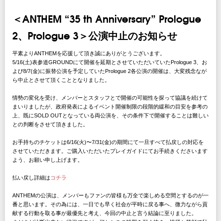
＜ANTHEM “35 th Anniversary” Prologue
2、Prologue 3＞公演中止のお知らせ
平素よりANTHEMを応援して頂き誠にありがとうございます。
5/16(土)表参道GROUNDにて開催を延期とさせていただいていたPrologue 3、お
よび8/7(金)に振替公演を予定していたPrologue 2各公演の開催は、大変残念なが
ら中止とさせて頂くこととなりました。
情勢の変化を受け、メンバーとスタッフとで開催の可能性を探って協議を続けて
まいりましたが、政府発表によるイベント開催制限の段階的緩和の目安を参考の
上、既にSOLD OUTとなっている両公演を、その条件下で開催することは難しい
との判断をさせて頂きました。
お手持ちのチケットは6/16(火)〜7/31(金)の期間にて一旦すべて払戻しの対応を
させていただきます。ご購入いただいたプレイガイドにてお手続きくださいます
よう、お願い申し上げます。
払い戻し詳細は
コチラ
ANTHEMの公演は、メンバーもファンの皆様も万全で楽しめる空間とするのが一
番と思います。その為には、一日でも早く社会が平時に戻る事へ、微力ながら貢
献する行動を取る事が最優先と考え、今回の中止と言う結論に至りました。