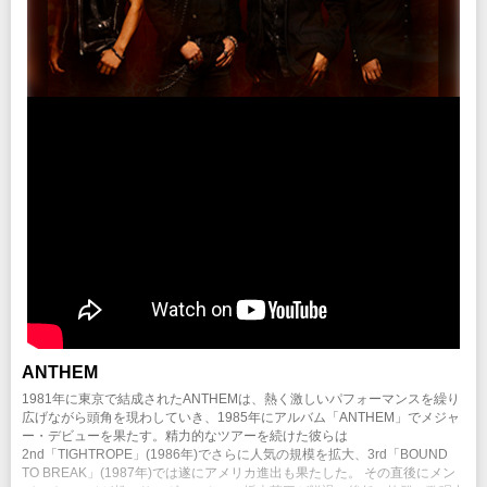
ANTHEM
1981年に東京で結成されたANTHEMは、熱く激しいパフォーマンスを繰り
広げながら頭角を現わしていき、1985年にアルバム「ANTHEM」でメジャ
ー・デビューを果たす。精力的なツアーを続けた彼らは
2nd「TIGHTROPE」(1986年)でさらに人気の規模を拡大、3rd「BOUND
TO BREAK」(1987年)では遂にアメリカ進出も果たした。 その直後にメン