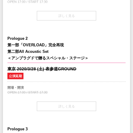
※未就学児(6歳未満)のご入場をお断りさせていただきます。
OPEN 17:00 / START 17:30
INFO
チケット
詳しく見る
クリエイティブマン：03-3499-6669
￥6,500-(税込/All Standing/1Drink別)
チケット発売日
企画制作：METAL MAN / PGG / クリエイティブマンプロダクション
12/14(土)10:00am～
協力：
ワードレコーズ
Prologue 2
第一部「OVERLOAD」完全再現
プレイガイド
イープラス
第二部All Acoustic Set
チケットぴあ
：0570-02-9999 Pコード：170-588
＜アンプラグドで贈るスペシャル・ステージ＞
ローソンチケット
：0570-084-003 Lコード：73551
※0570で始まる電話番号は、一部携帯・PHS不可
東京 2020/3/28 (土) 表参道GROUND
公演延期
注意事項
※未就学児(6歳未満)のご入場をお断りさせていただきます。
開場・開演
OPEN 17:00 / START 17:30
INFO
クリエイティブマン：03-3499-6669
チケット
詳しく見る
￥6,500-(税込/All Standing/1Drink別)
企画制作：METAL MAN / PGG / クリエイティブマンプロダクション
協力：
ワードレコーズ
チケット発売日
12/14(土)10:00am～
Prologue 3