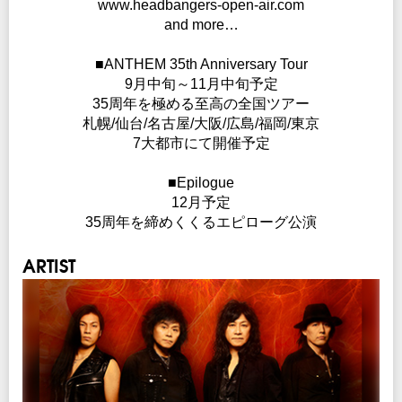
www.headbangers-open-air.com
and more…
INFO
クリエイティブマン：03-3499-6669
■ANTHEM 35th Anniversary Tour
企画制作：METAL MAN / PGG / クリエイティブマンプロダクション
9月中旬～11月中旬予定
協力：
ワードレコーズ
35周年を極める至高の全国ツアー
札幌/仙台/名古屋/大阪/広島/福岡/東京
7大都市にて開催予定
■Epilogue
12月予定
35周年を締めくくるエピローグ公演
ARTIST