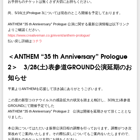
お手持ちのチケットは無くさず大切にお持ちください。
尚、5/16(土)Prologue 3については現在のところ開催を予定しております。
ANTHEM “35 th Anniversary” Prologue 公演に関する最新公演情報は以下リンク
よりご確認ください。
https://www.creativeman.co.jp/event/anthem-prologue/
払い戻し詳細は
コチラ
＜ANTHEM “35 th Anniversary” Prologue
2＞ 3/28(土)表参道GROUND公演延期のお
知らせ
平素よりANTHEMを応援して頂き誠にありがとうございます。
この度の新型コロナウイルスの感染拡大の状況を踏まえ検討し、3/28(土)表参道
GROUNDにて開催予定でした
ANTHEM “35 th Anniversary” Prologue 2 公演は開催を延期させて頂くこととな
りました。
本公演についてはただいま振替公演日程の調整を行っております。調整がつき次
第改めてご案内いたします。その際払戻しについてもご案内をいたしますので、
お手持ちのチケットは大切にお持ちください。