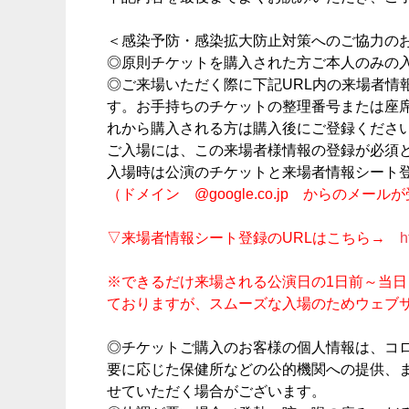
＜感染予防・感染拡大防止対策へのご協力の
◎原則チケットを購入された方ご本人のみの
◎ご来場いただく際に下記URL内の来場者情
す。お手持ちのチケットの整理番号または座
れから購入される方は購入後にご登録くださ
ご入場には、この来場者様情報の登録が必須
入場時は公演のチケットと来場者情報シート
（ドメイン @google.co.jp からのメ
▽来場者情報シート登録のURLはこちら→
h
※できるだけ来場される公演日の1日前～当
ておりますが、スムーズな入場のためウェブ
◎チケットご購入のお客様の個人情報は、コ
要に応じた保健所などの公的機関への提供、
せていただく場合がございます。