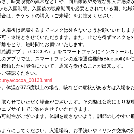
るさ、味覚嗅覚の異常など）や、同居家族や身近な知人に感染
府から入国制限、入国後の観察期間を必要とされている国、地域
場合は、チケットの購入（ご来場）をお控えください。
。入場後は退場するまでマスクは外さないようお願いいたしま
不可・退場とさせていただきます。また、止むを得ずマスクを
距離をとり、短時間でお願いいたします。
確認アプリ（COCOA）」をスマートフォンにインストール
プリでは、スマートフォンの近接通信機能(Bluetooth)を
と接触した可能性について、通知を受けることが出来ます。
らをご確認ください。
e/bunya/cocoa_00138.html
。体温が37.5度以上の場合、咳などの症状がある方は入場を
を取らせていただく場合がございます。その際は公演により整
ウェブサイトでご案内させていただきます。
る可能性がございます。体調を崩さないよう、調節のしやすい
るようにしてください。入退場時、お手洗いやドリンク交換の