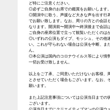
ど特にご注意ください。
◎必ずご自身のお席での鑑賞をお願いします
◎開演中に歌う、声援など大きな声を出す行
でお願い致します。なお、周りの方との会話
なります。開演前〜開演中〜終演後まで会話
ご自身の座席位置で立って観覧いただくのは
◎いずれの公演もダイブ、モッシュ、その他
い。これが守られない場合は公演を中断、ま
ん。
◎本公演は国内のコロナウイルス等により情
一切お受け致しません。
以上をご了承、ご同意いただけないお客様、
とさせていただく場合もございます。なお、
願います。
また上記注意事項については公演当日までの
ございます。
公演当日までにクリエイティブマンの公演ウ