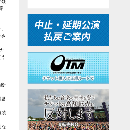
が疑
等
す。
外さ
した
使う
お断
理番
服装
列な