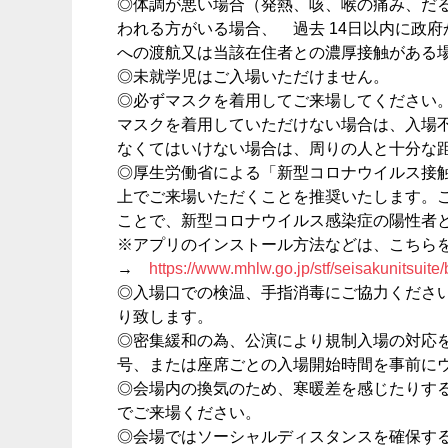
◎体調が悪い場合（発熱、咳、喉の痛み、だ
われる方がいる場合、 過去 14日以内に政
への渡航又は当該在住者との濃厚接触がある
◎未就学児はご入場いただけません。
◎必ずマスクを着用してご来場してください
マスクを着用していただけない場合は、入場
なくてはいけない場合は、周りの人と十分な
◎厚生労働省による「新型コロナウイルス接触
上でご来場いただくことを推奨いたします。このア
ことで、新型コロナウイルス感染症の陽性者
※アプリのインストール方法などは、こち
→
https://www.mhlw.go.jp/stf/seisakunitsuit
◎入場口での検温、手指消毒にご協力ください
り致します。
◎密集緩和の為、公演により規制入場の対応
号、または座席ごとの入場開始時間を事前に
◎会場内の換気のため、寒暖差を感じたりす
でご来場ください。
◎会場ではソーシャルディスタンスを確保す