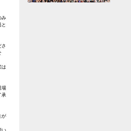
のみ
惑と
ださ
せ
戻は
退場
了承
性が
願い