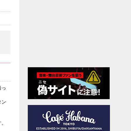
沿っ
タン
す。