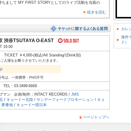
まして MY FIRST STORYとしてのライブ活動を当面の
続きを読む
カレ
海外
東京 渋谷TSUTAYA O-EAST
ド）
T 19:00
TICKET ￥4,000-(税込/All Standing/1Drink別)
)のご入場をお断りさせていただきます。
jp
番号は、一部携帯・PHS不可
TEL：03-3499-6669
ン 企画/制作：INTACT RECORDS /
JMS
北
/
キョードー北陸
/
サンデーフォークプロモーション
/
キョ
/
夢番地
/
キョードー西日本
ページトップへ