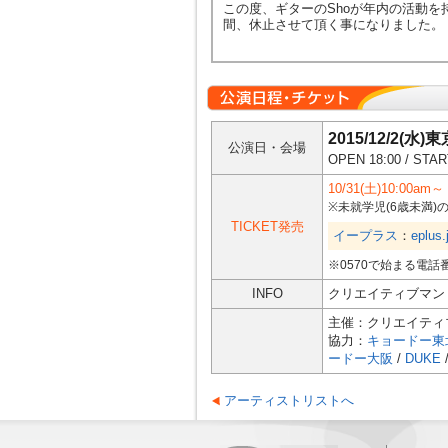
この度、ギターのShoが年内の活動を持ち
間、休止させて頂く事になりました。
2015/12/2(水)
公演日・会場
OPEN 18:00 / STAR
10/31(土)10:00am～
※未就学児(6歳未満
TICKET発売
イープラス
：
eplus.
※0570で始まる電話
INFO
クリエイティブマン
主催：クリエイティブマ
協力：
キョードー東
ードー大阪
/
DUKE
アーティストリストへ