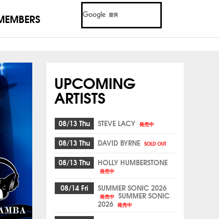
MEMBERS
UPCOMING
ARTISTS
08/13 Thu
STEVE LACY
発売中
08/13 Thu
DAVID BYRNE
SOLD OUT
08/13 Thu
HOLLY HUMBERSTONE
発売中
08/14 Fri
SUMMER SONIC 2026
SUMMER SONIC
発売中
2026
発売中