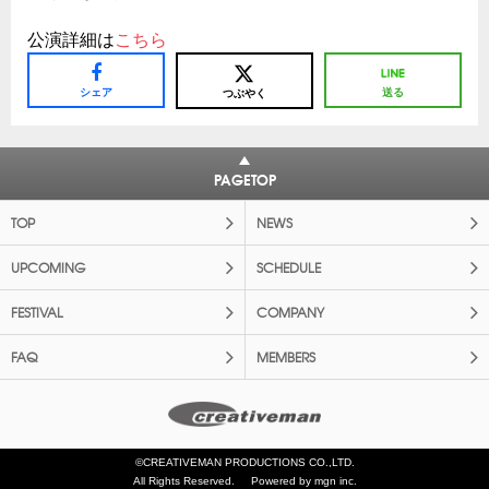
公演詳細は
こちら
シェア
送る
つぶやく
PAGETOP
TOP
NEWS
UPCOMING
SCHEDULE
FESTIVAL
COMPANY
FAQ
MEMBERS
©CREATIVEMAN PRODUCTIONS CO.,LTD.
All Rights Reserved.
Powered by mgn inc.