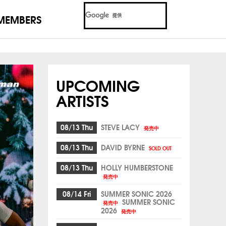
MEMBERS
UPCOMING
ARTISTS
08/13 Thu
STEVE LACY
発売中
08/13 Thu
DAVID BYRNE
SOLD OUT
08/13 Thu
HOLLY HUMBERSTONE
発売中
08/14 Fri
SUMMER SONIC 2026
SUMMER SONIC
発売中
2026
発売中