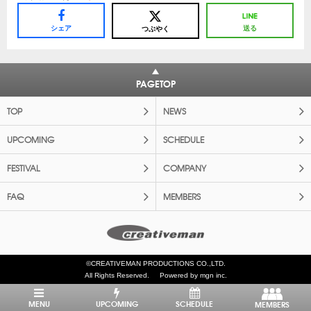
シェア
送る
つぶやく
PAGETOP
TOP
NEWS
UPCOMING
SCHEDULE
FESTIVAL
COMPANY
FAQ
MEMBERS
©CREATIVEMAN PRODUCTIONS CO.,LTD.
All Rights Reserved.
Powered by mgn inc.
MENU
UPCOMING
SCHEDULE
MEMBERS