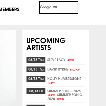
MEMBERS
UPCOMING
ARTISTS
08/13 Thu
STEVE LACY
発売中
08/13 Thu
DAVID BYRNE
SOLD OUT
08/13 Thu
HOLLY HUMBERSTONE
発売中
08/14 Fri
SUMMER SONIC 2026
SUMMER SONIC
発売中
2026
発売中