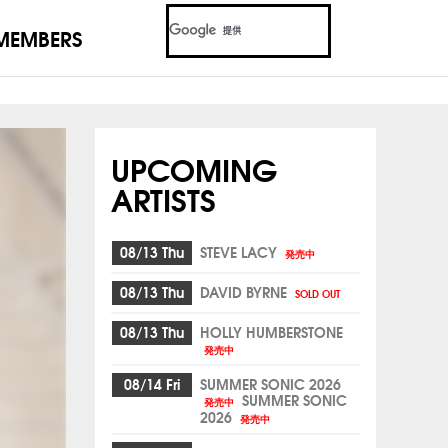
MEMBERS
UPCOMING
ARTISTS
08/13 Thu
STEVE LACY
発売中
08/13 Thu
DAVID BYRNE
SOLD OUT
08/13 Thu
HOLLY HUMBERSTONE
発売中
08/14 Fri
SUMMER SONIC 2026
SUMMER SONIC
発売中
2026
発売中