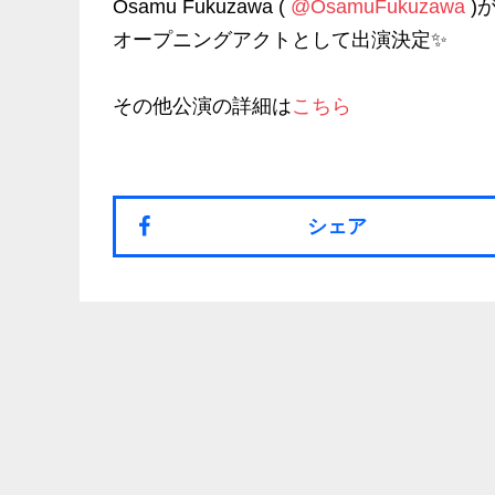
Osamu Fukuzawa (
@OsamuFukuzawa
)
オープニングアクトとして出演決定✨
その他公演の詳細は
こちら
シェア