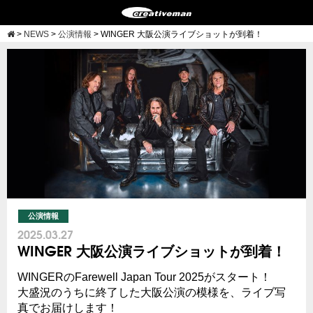
>
NEWS
>
公演情報
>
WINGER 大阪公演ライブショットが到着！
公演情報
2025.03.27
WINGER 大阪公演ライブショットが到着！
WINGERのFarewell Japan Tour 2025がスタート！
大盛況のうちに終了した大阪公演の模様を、ライブ写
真でお届けします！